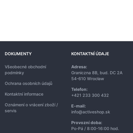
DOKUMENTY
KONTAKTNÍ ÚDAJE
Všeobecné obchodní
Adresa:
podmínky
Graniczna 8B, bud. DC 2A
54-610 Wrocław
Ochrana osobních údajů
Telefon:
Kontaktní informace
+421 233 300 432
Oznámení o vrácení zboží /
E-mail:
servis
info@activeshop.sk
Provozní doba:
Po-Pá / 8:00-16:00 hod.