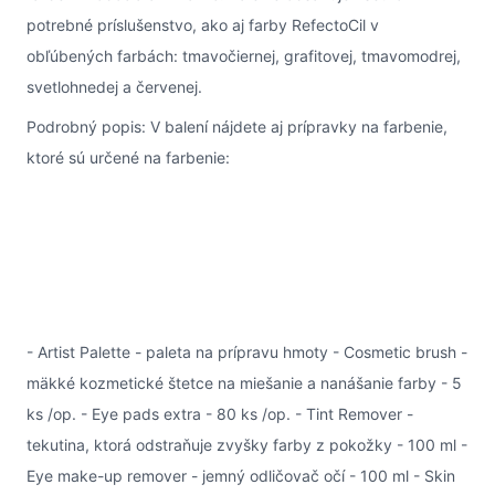
potrebné príslušenstvo, ako aj farby RefectoCil v
obľúbených farbách: tmavočiernej, grafitovej, tmavomodrej,
svetlohnedej a červenej.
Podrobný popis: V balení nájdete aj prípravky na farbenie,
ktoré sú určené na farbenie:
- Artist Palette - paleta na prípravu hmoty - Cosmetic brush -
mäkké kozmetické štetce na miešanie a nanášanie farby - 5
ks /op. - Eye pads extra - 80 ks /op. - Tint Remover -
tekutina, ktorá odstraňuje zvyšky farby z pokožky - 100 ml -
Eye make-up remover - jemný odličovač očí - 100 ml - Skin