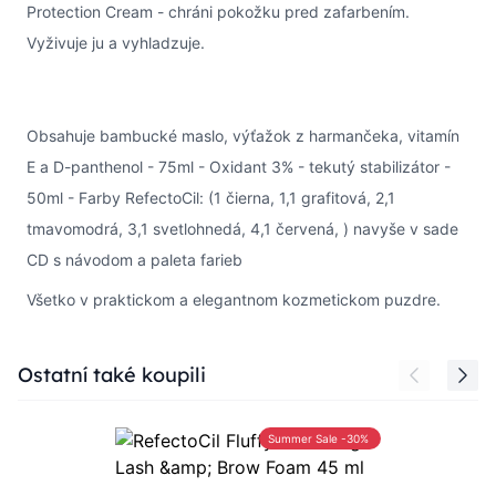
Protection Cream - chráni pokožku pred zafarbením.
Vyživuje ju a vyhladzuje.
Obsahuje bambucké maslo, výťažok z harmančeka, vitamín
E a D-panthenol - 75ml - Oxidant 3% - tekutý stabilizátor -
50ml - Farby RefectoCil: (1 čierna, 1,1 grafitová, 2,1
tmavomodrá, 3,1 svetlohnedá, 4,1 červená, ) navyše v sade
CD s návodom a paleta farieb
Všetko v praktickom a elegantnom kozmetickom puzdre.
Press to skip carousel
Ostatní také koupili
Summer Sale -30%