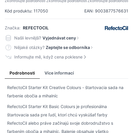
Zkontrolujte podrobnosti
Zkontrolujte podrobnosti
Zkontrolujte podrobnosti
Kód produktu: 117050
EAN: 9003877576631
Značka:
REFECTOCIL
Našli levnější?
Vyjednávat ceny
Nějaké otázky?
Zeptejte se odborníka
Informujte mě, když cena poklesne
Podrobnosti
Více informací
RefectoCil Starter Kit Creative Colours - štartovacia sada na
farbenie obočia a mihalníc
RefectoCil Starter Kit Basic Colours je profesionálna
štartovacia sada pre ľudí, ktorí chcú vyskúšať farby
RefectoCil alebo práve začínajú svoje dobrodružstvo s
farbením obočia a mihalníc. Balenie obsahuje všetko