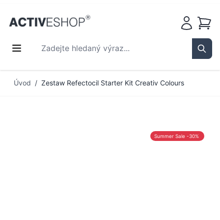
Košík
Zadejte hledaný výraz...
Sear
Přejít na obsah
Úvod
/
Zestaw Refectocil Starter Kit Creativ Colours
Summer Sale -30%