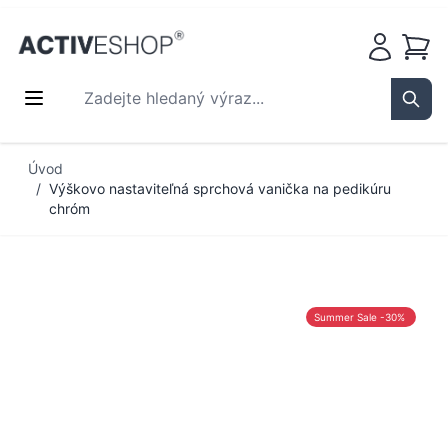
Košík
Zadejte hledaný výraz...
Sear
Přejít na obsah
Úvod
/
Výškovo nastaviteľná sprchová vanička na pedikúru
chróm
Summer Sale -30%