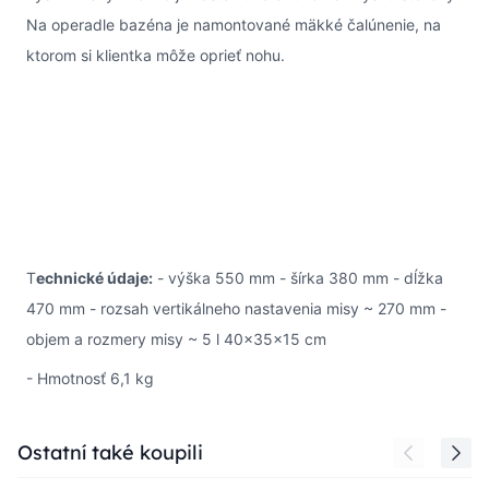
Na operadle bazéna je namontované mäkké čalúnenie, na
ktorom si klientka môže oprieť nohu.
T
echnické údaje:
- výška 550 mm - šírka 380 mm - dĺžka
470 mm - rozsah vertikálneho nastavenia misy ~ 270 mm -
objem a rozmery misy ~ 5 l 40x35x15 cm
- Hmotnosť 6,1 kg
Press to skip carousel
Ostatní také koupili