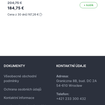
204,75 €
+ košík
184,75 €
Cena z 30 dnů:
167,26 €
DOKUMENTY
KONTAKTNÍ ÚDAJE
Všeobecné obchodní
Adresa:
podmínky
Graniczna 8B, bud. DC 2A
54-610 Wrocław
Ochrana osobních údajů
Telefon:
Kontaktní informace
+421 233 300 432