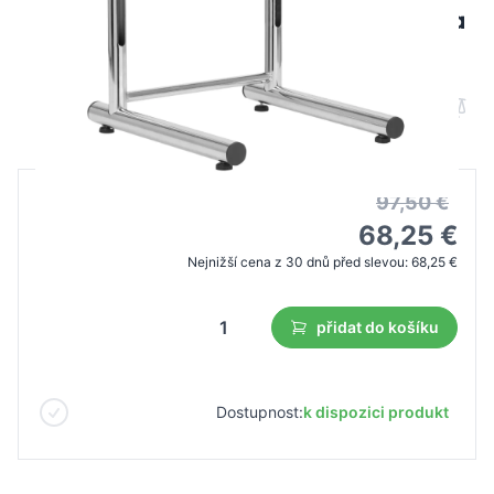
Výškovo nastaviteľná sprchová vanička
na pedikúru chróm
B2B cena
Maloobchodní cena
97,50 €
68,25 €
Nejnižší cena z 30 dnů před slevou:
68,25 €
přidat do košíku
Dostupnost:
k dispozici produkt