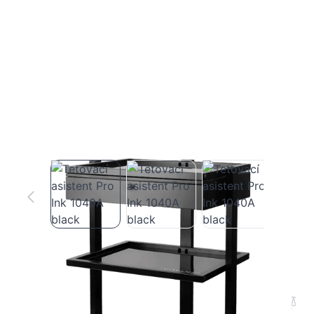
Tetovací asistent Pro Ink 1040A black