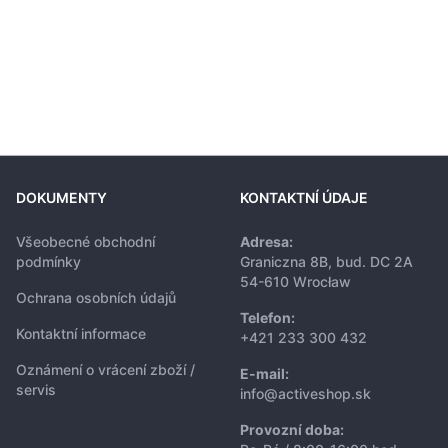
DOKUMENTY
KONTAKTNÍ ÚDAJE
Všeobecné obchodní
Adresa:
podmínky
Graniczna 8B, bud. DC 2A
54-610 Wrocław
Ochrana osobních údajů
Telefon:
Kontaktní informace
+421 233 300 432
Oznámení o vrácení zboží /
E-mail:
servis
info@activeshop.sk
Provozní doba: