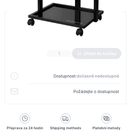
B2B cena
Maloobchodní cena
200,00 €
140,00 €
Nejnižší cena z 30 dnů před slevou:
140,00 €
přidat do košíku
Dostupnost:
dočasně nedostupné
Požádejte o dostupnost
Přeprava za 24 hodin
Shipping methods
Platební metody