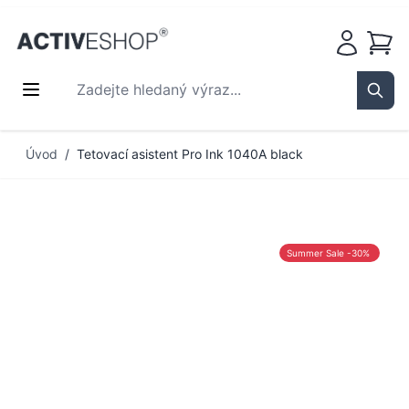
Košík
Zadejte hledaný výraz...
Sear
Přejít na obsah
Úvod
/
Tetovací asistent Pro Ink 1040A black
Summer Sale -30%