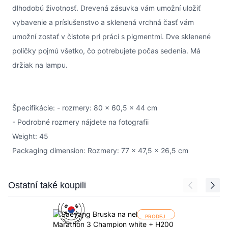
dlhodobú životnosť. Drevená zásuvka vám umožní uložiť
vybavenie a príslušenstvo a sklenená vrchná časť vám
umožní zostať v čistote pri práci s pigmentmi. Dve sklenené
poličky pojmú všetko, čo potrebujete počas sedenia. Má
držiak na lampu.
Špecifikácie:
- rozmery: 80 x 60,5 x 44 cm
- Podrobné rozmery nájdete na fotografii
Weight: 45
Packaging dimension: Rozmery: 77 x 47,5 x 26,5 cm
Press to skip carousel
Ostatní také koupili
PRODEJ