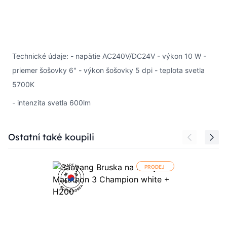
Technické údaje: - napätie AC240V/DC24V - výkon 10 W -
priemer šošovky 6" - výkon šošovky 5 dpi - teplota svetla
5700K
- intenzita svetla 600lm
Press to skip carousel
Ostatní také koupili
PRODEJ