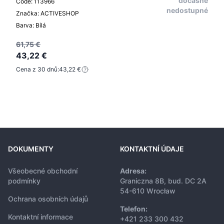
dočasně
Code: 113966
nedostupné
Značka: ACTIVESHOP
Barva: Bílá
61,75 €
43,22 €
Cena z 30 dnů:
43,22 €
DOKUMENTY
KONTAKTNÍ ÚDAJE
Všeobecné obchodní
Adresa:
podmínky
Graniczna 8B, bud. DC 2A
54-610 Wrocław
Ochrana osobních údajů
Telefon:
Kontaktní informace
+421 233 300 432