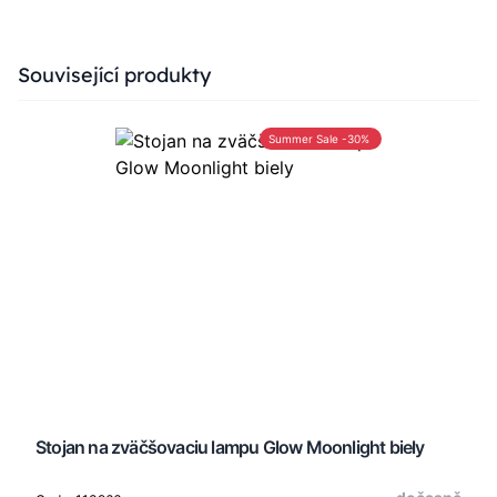
Press to skip carousel
Související produkty
Summer Sale -30%
Stojan na zväčšovaciu lampu Glow Moonlight biely