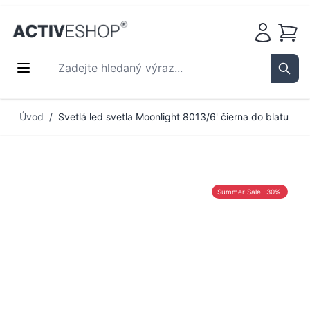
Košík
Zadejte hledaný výraz...
Sear
Přejít na obsah
Úvod
/
Svetlá led svetla Moonlight 8013/6' čierna do blatu
Summer Sale -30%