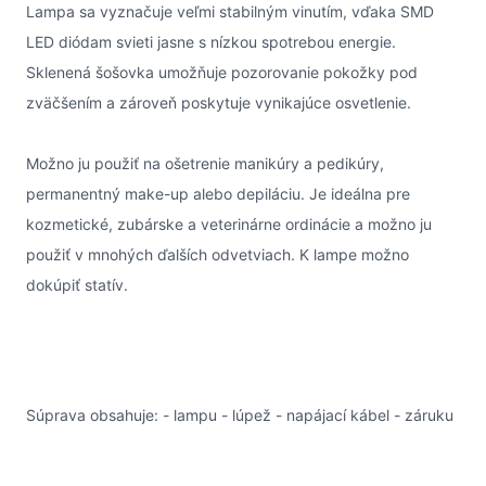
Lampa sa vyznačuje veľmi stabilným vinutím, vďaka SMD
LED diódam svieti jasne s nízkou spotrebou energie.
Sklenená šošovka umožňuje pozorovanie pokožky pod
zväčšením a zároveň poskytuje vynikajúce osvetlenie.
Možno ju použiť na ošetrenie manikúry a pedikúry,
permanentný make-up alebo depiláciu. Je ideálna pre
kozmetické, zubárske a veterinárne ordinácie a možno ju
použiť v mnohých ďalších odvetviach. K lampe možno
dokúpiť statív.
Súprava obsahuje: - lampu - lúpež - napájací kábel - záruku