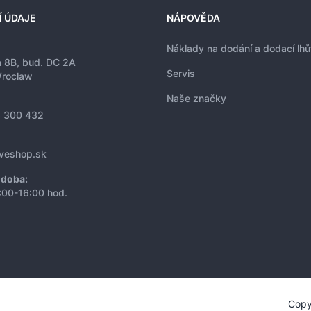
Í ÚDAJE
NÁPOVĚDA
Náklady na dodání a dodací lhů
a 8B, bud. DC 2A
Servis
rocław
Naše značky
 300 432
iveshop.sk
 doba:
:00-16:00 hod.
Copy