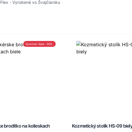
Flex - Vyrobené vo Švajčiarsku
Summer Sale -30%
e brodítko na kolieskach
Kozmetický stolík HS-09 biel