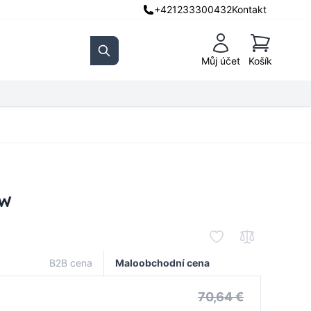
+421233300432
Kontakt
Košík
Můj účet
Košík
Search
0W
B2B cena
Maloobchodní cena
70,64 €