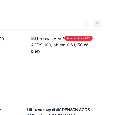
Summer Sale -30%
y
Ultrazvukový čistič DENSON ACDS-
Lupa