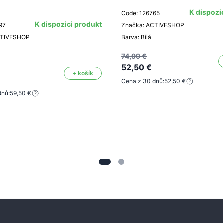
K dispozi
Code: 126765
K dispozici produkt
97
Značka: ACTIVESHOP
CTIVESHOP
Barva: Bílá
74,99 €
52,50 €
+ košík
Cena z 30 dnů:
52,50 €
dnů:
59,50 €