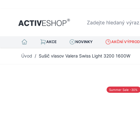
Zadejte hledaný výraz...
AKCE
NOVINKY
AKČNÍ VÝPRODE
Přejít na obsah
Úvod
/
Sušič vlasov Valera Swiss Light 3200 1600W
Summer Sale -30%