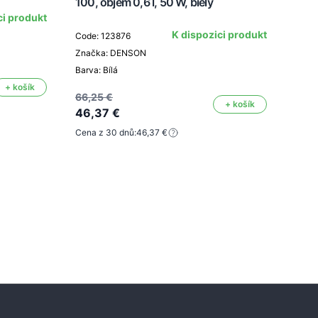
100, objem 0,6 l, 50 W, biely
ci produkt
K dispozici produkt
Code: 123876
Code
Značka: DENSON
Znač
Barva: Bílá
Barva
+ košík
66,25 €
+ košík
46,37 €
46,4
Cena z 30 dnů:
46,37 €
32,
Cena 