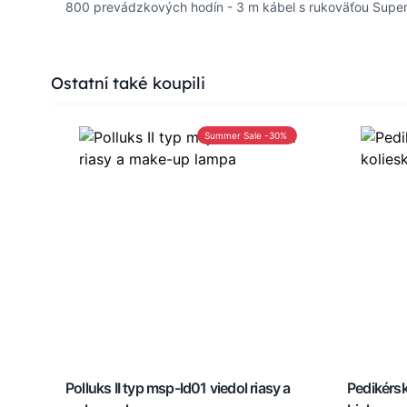
800 prevádzkových hodín - 3 m kábel s rukoväťou Super
Press to skip carousel
Ostatní také koupili
Summer Sale -30%
Polluks II typ msp-ld01 viedol riasy a
Pedikérsk