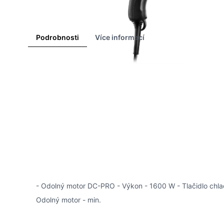
Podrobnosti
Více informací
Profesionálny a veľmi ľahký sušič vlasov.
- Odolný motor DC-PRO - Výkon - 1600 W - Tlačidlo chlad
Odolný motor - min.