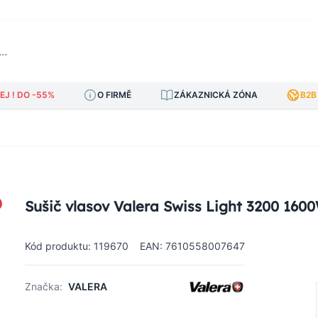
J ! DO -55%
O FIRMĚ
ZÁKAZNICKÁ ZÓNA
B2B
Sušič vlasov Valera Swiss Light 3200 160
Kód produktu: 119670
EAN: 7610558007647
Značka:
VALERA