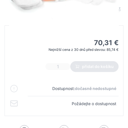
B2B cena
Maloobchodní cena
85,74 €
70,31 €
Nejnižší cena z 30 dnů před slevou:
85,74 €
přidat do košíku
Dostupnost:
dočasně nedostupné
Požádejte o dostupnost