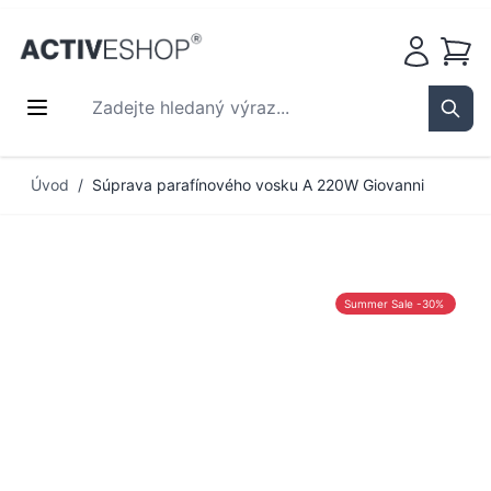
Košík
Zadejte hledaný výraz...
Sear
Přejít na obsah
Úvod
/
Súprava parafínového vosku A 220W Giovanni
Summer Sale -30%