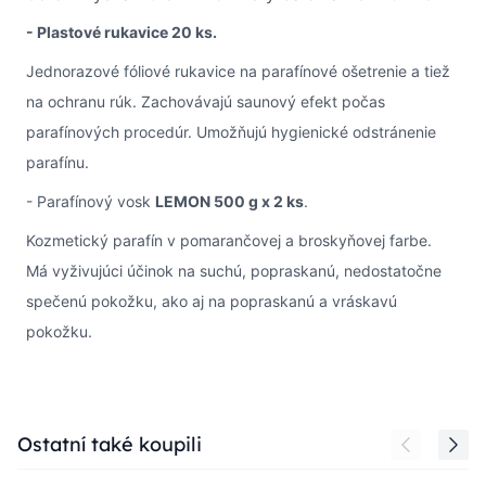
- Plastové rukavice 20 ks.
Jednorazové fóliové rukavice na parafínové ošetrenie a tiež
na ochranu rúk. Zachovávajú saunový efekt počas
parafínových procedúr. Umožňujú hygienické odstránenie
parafínu.
- Parafínový vosk
LEMON 500 g x 2 ks
.
Kozmetický parafín v pomarančovej a broskyňovej farbe.
Má vyživujúci účinok na suchú, popraskanú, nedostatočne
spečenú pokožku, ako aj na popraskanú a vráskavú
pokožku.
Press to skip carousel
Ostatní také koupili