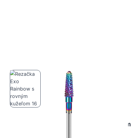
Rezačka Exo Rainbow s rovným kužeľom
16