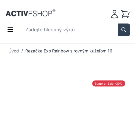
Košík
Zadejte hledaný výraz...
Sear
Přejít na obsah
Úvod
/
Rezačka Exo Rainbow s rovným kužeľom 16
Summer Sale -30%