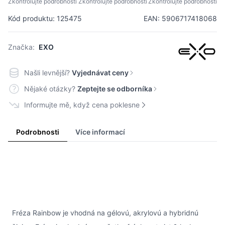
Zkontrolujte podrobnosti
Zkontrolujte podrobnosti
Zkontrolujte podrobnosti
Kód produktu: 125475
EAN: 5906717418068
Značka:
EXO
Našli levnější?
Vyjednávat ceny
Nějaké otázky?
Zeptejte se odborníka
Informujte mě, když cena poklesne
Podrobnosti
Více informací
Fréza Rainbow je vhodná na gélovú, akrylovú a hybridnú