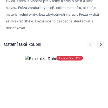
živicu. Fréza je vhodná pre všetky frézky s twist & lock
hlavou. Fréza zaručuje rýchlejší odber materiálu, aj keď je
materiál veľmi tvrdý, bez zbytočných vibrácií. Fréza vydrží
až dvakrát dlhšie. Frézu možno bezpečne sterilizovať a
dezinfikovať.
Press to skip carousel
Ostatní také koupili
Summer Sale -30%