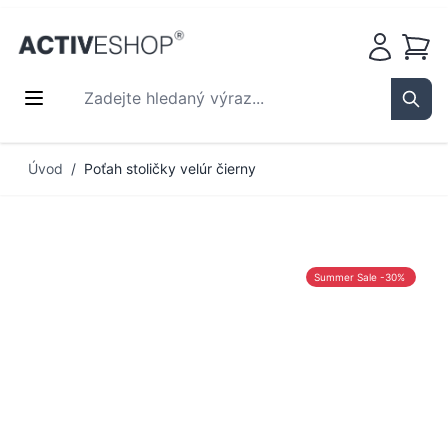
Košík
Zadejte hledaný výraz...
Sear
Přejít na obsah
Úvod
/
Poťah stoličky velúr čierny
Summer Sale -30%