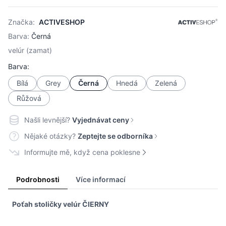
Značka:
ACTIVESHOP
Barva:
Černá
velúr (zamat)
Barva:
Bílá
Grey
Černá
Hnedá
Zelená
Růžová
Našli levnější?
Vyjednávat ceny
Nějaké otázky?
Zeptejte se odborníka
Informujte mě, když cena poklesne
Podrobnosti
Více informací
Poťah stoličky velúr ČIERNY