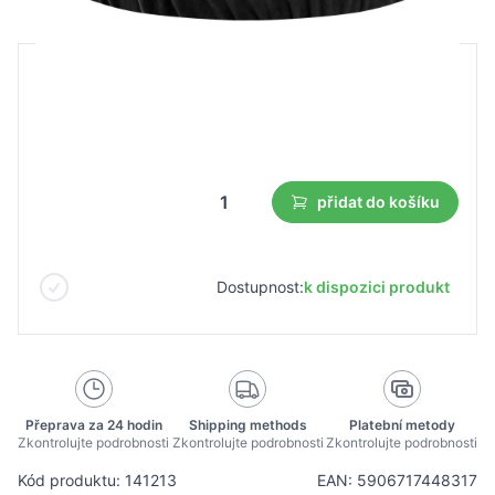
B2B cena
Maloobchodní cena
5,76 €
4,02 €
Nejnižší cena z 30 dnů před slevou:
4,02 €
přidat do košíku
Dostupnost:
k dispozici produkt
Přeprava za 24 hodin
Shipping methods
Platební metody
Zkontrolujte podrobnosti
Zkontrolujte podrobnosti
Zkontrolujte podrobnosti
Kód produktu: 141213
EAN: 5906717448317