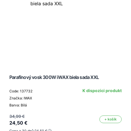
Parafínový vosk 300W iWAX biela sada XXL
K dispozici produkt
Code: 137732
Značka: IWAX
Barva: Bílá
34,99 €
+ košík
24,50 €
Cena z 30 dnů:
24,50 €