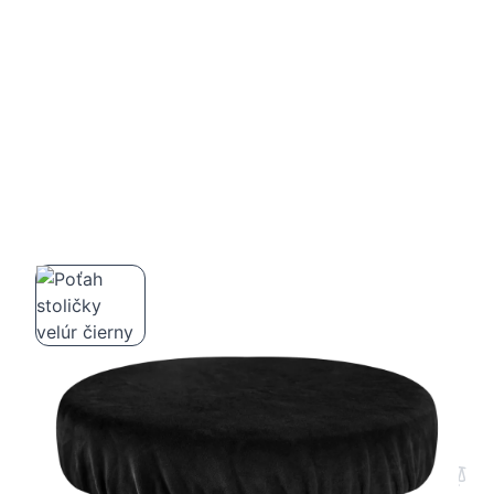
Poťah stoličky velúr čierny