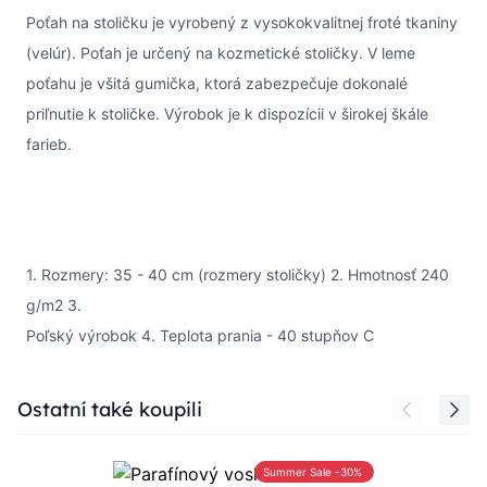
Poťah na stoličku je vyrobený z vysokokvalitnej froté tkaniny
(velúr). Poťah je určený na kozmetické stoličky. V leme
poťahu je všitá gumička, ktorá zabezpečuje dokonalé
priľnutie k stoličke. Výrobok je k dispozícii v širokej škále
farieb.
1. Rozmery: 35 - 40 cm (rozmery stoličky) 2. Hmotnosť 240
g/m2 3.
Poľský výrobok 4. Teplota prania - 40 stupňov C
Press to skip carousel
Ostatní také koupili
Summer Sale -30%