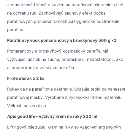
Jednorazové fóliové rukavice na parafínové ošetrenie a tiež
na ochranu rúk. Zachovávajú saunový efekt počas
parafínových procedúr. Umožňujú hygienické odstránenie
parafínu.
Parafínový vosk pomarančový a broskyňový 500 g x2
Pomarančový a broskyňový kozmetický parafín. Má
vyživujúci účinok na suchú, popraskanú, nedostatočnú, ako
aj popraskanú a vráskavú pokožku.
Froté uterák
x 2 ks
Rukavica na parafínové ošetrenie. Udržuje teplo po nanesení
parafínovej masky. Vyrobené z vysokokvalitného materiálu.
Veľkosť: univerzálna
Apis good life - výživný krém na ruky 300 ml
Liftingový ošetrujúci krém na ruky so vzácnym arganovým