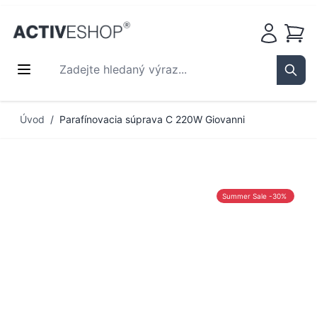
Košík
Zadejte hledaný výraz...
Sear
Přejít na obsah
Úvod
/
Parafínovacia súprava C 220W Giovanni
Summer Sale -30%