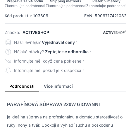
Přeprava za 24 hodin
Shipping methods
Platební metody
Zkontrolujte podrobnosti
Zkontrolujte podrobnosti
Zkontrolujte podrobnosti
Kód produktu: 103606
EAN: 5906717421082
Značka:
ACTIVESHOP
Našli levnější?
Vyjednávat ceny
Nějaké otázky?
Zeptejte se odborníka
Informujte mě, když cena poklesne
Informujte mě, pokud je k dispozici
Podrobnosti
Více informací
PARAFÍNOVÁ SÚPRAVA 220W GIOVANNI
je ideálna súprava na profesionálnu a domácu starostlivosť o
ruky, nohy a tvár. Upokojí a vyhladí suchú a poškodenú