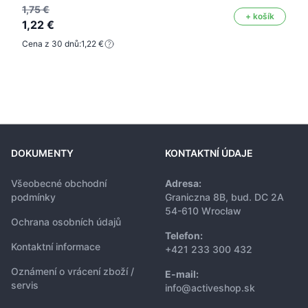
1,75 €
+ košík
1,22 €
Cena z 30 dnů:
1,22 €
DOKUMENTY
KONTAKTNÍ ÚDAJE
Všeobecné obchodní
Adresa:
podmínky
Graniczna 8B, bud. DC 2A
54-610 Wrocław
Ochrana osobních údajů
Telefon:
Kontaktní informace
+421 233 300 432
Oznámení o vrácení zboží /
E-mail:
servis
info@activeshop.sk