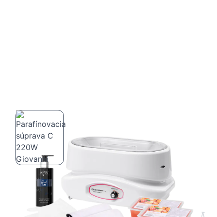
Parafínovacia súprava C 220W Giovanni