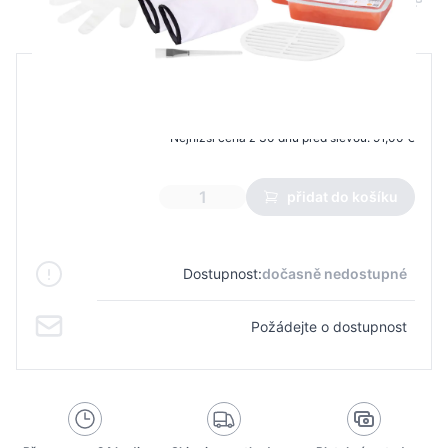
B2B cena
Maloobchodní cena
91,00 €
74,61 €
Nejnižší cena z 30 dnů před slevou:
91,00 €
přidat do košíku
Dostupnost:
dočasně nedostupné
Požádejte o dostupnost