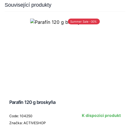
Press to skip carousel
Související produkty
Summer Sale -30%
Parafín 120 g broskyňa
K dispozici produkt
Code: 104250
Značka: ACTIVESHOP