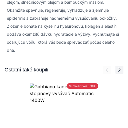
olejom, slnečnicovým olejom a bambuckým maslom.
Okamžite spevňuje, regeneruje, vyhladzuje a zjemňuje
epidermis a zabraňuje nadmernému vysušovaniu pokožky.
Zloženie bohaté na kyselinu hyalurónovú, kolagén a elastín
dodáva okamžitú dávku hydratácie a výživy. Vychutnajte si
očarujúcu vôňu, ktorá vás bude sprevádzať počas celého
dňa.
Press to skip carousel
Ostatní také koupili
Summer Sale -30%