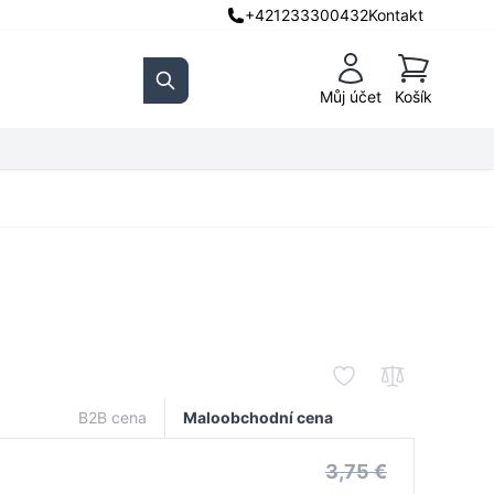
+421233300432
Kontakt
Košík
Můj účet
Košík
Search
B2B cena
Maloobchodní cena
3,75 €