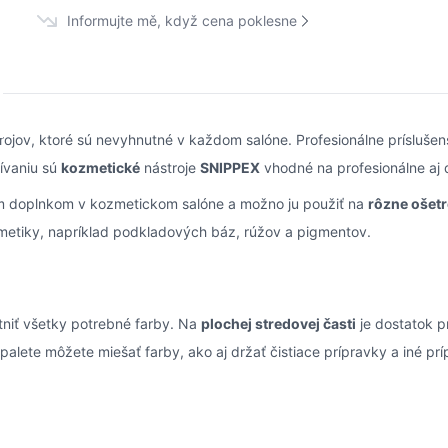
Informujte mě, když cena poklesne
jov, ktoré sú nevyhnutné v každom salóne. Profesionálne príslušens
ívaniu sú
kozmetické
nástroje
SNIPPEX
vhodné na profesionálne aj 
m doplnkom v kozmetickom salóne a možno ju použiť na
rôzne ošetr
ozmetiky, napríklad podkladových báz, rúžov a pigmentov.
niť všetky potrebné farby. Na
plochej stredovej časti
je dostatok p
 palete môžete miešať farby, ako aj držať čistiace prípravky a iné pr