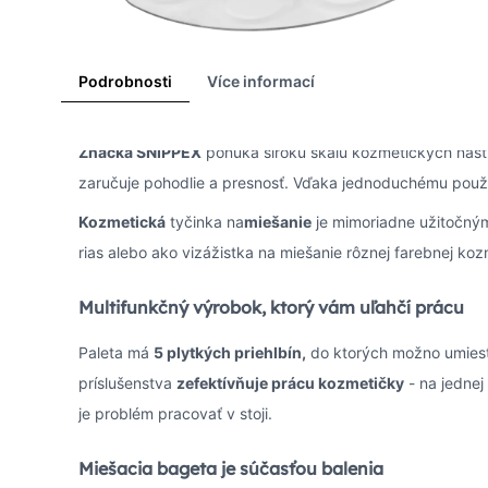
Podrobnosti
Více informací
Značka SNIPPEX
ponúka širokú škálu kozmetických nástro
zaručuje pohodlie a presnosť. Vďaka jednoduchému použ
Kozmetická
tyčinka na
miešanie
je mimoriadne užitočný
rias alebo ako vizážistka na miešanie rôznej farebnej k
Multifunkčný výrobok, ktorý vám uľahčí prácu
Paleta má
5 plytkých priehlbín,
do ktorých možno umiest
príslušenstva
zefektívňuje prácu kozmetičky
- na jednej
je problém pracovať v stoji.
Miešacia bageta je súčasťou balenia