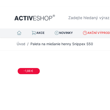
Zadejte hledaný výraz...
AKCE
NOVINKY
AKČNÍ VÝPRODE
Přejít na obsah
Úvod
/
Paleta na miešanie henny Snippex S50
-1,88 €