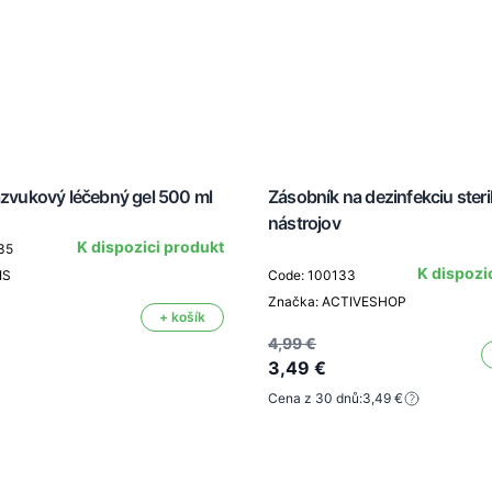
azvukový léčebný gel 500 ml
Zásobník na dezinfekciu steri
nástrojov
K dispozici produkt
35
K dispozi
IS
Code: 100133
Značka: ACTIVESHOP
+ košík
4,99 €
3,49 €
Cena z 30 dnů:
3,49 €