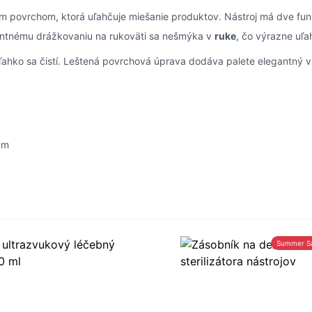
 povrchom, ktorá uľahčuje miešanie produktov. Nástroj má dve funk
ntnému drážkovaniu na rukoväti sa nešmýka v
ruke
, čo výrazne uľa
ľahko sa čistí. Leštená povrchová úprava dodáva palete elegantný v
cm
Summer S