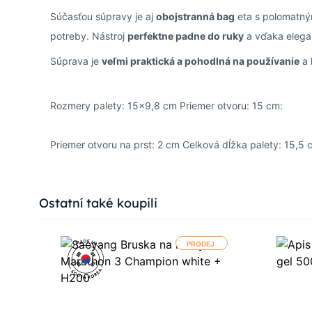
Súčasťou súpravy je aj
obojstranná bag
eta s polomatným
potreby. Nástroj
perfektne padne do ruky
a vďaka elega
Súprava je
veľmi praktická a pohodlná na používanie
a 
Rozmery palety: 15x9,8 cm Priemer otvoru: 15 cm:
Priemer otvoru na prst: 2 cm Celková dĺžka palety: 15,5 
Press to skip carousel
Ostatní také koupili
PRODEJ