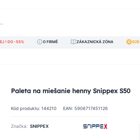
J ! DO -55%
O FIRMĚ
ZÁKAZNICKÁ ZÓNA
B2B
Paleta na miešanie henny Snippex S50
Kód produktu: 144210
EAN: 5906717451126
Značka:
SNIPPEX