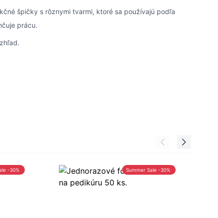
čné špičky s rôznymi tvarmi, ktoré sa používajú podľa
hčuje prácu.
zhľad.
ale -30%
Summer Sale -30%