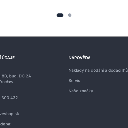
Í ÚDAJE
NÁPOVĚDA
Náklady na dodání a dodací lhů
a 8B, bud. DC 2A
Servis
rocław
Naše značky
 300 432
iveshop.sk
 doba: