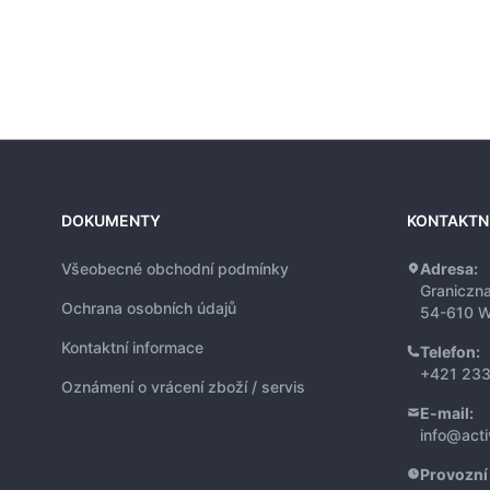
DOKUMENTY
KONTAKTN
Všeobecné obchodní podmínky
Adresa:
Graniczn
Ochrana osobních údajů
54-610 W
Kontaktní informace
Telefon:
+421 233
Oznámení o vrácení zboží / servis
E-mail:
info@act
Provozní