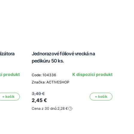
lizátora
Jednorazové fóliové vrecká na
Diam
pedikúru 50 ks.
2,1
ci produkt
K dispozici produkt
Code: 104336
Značka: ACTIVESHOP
Code
Znač
3,49 €
+ košík
+ košík
2,45 €
Cena z 30 dnů:
2,28 €
3,08
2,15
Cena 