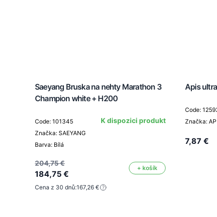
Saeyang Bruska na nehty Marathon 3
Apis ultr
Champion white + H200
Code: 1259
K dispozici produkt
Code: 101345
Značka: AP
Značka: SAEYANG
7,87 €
Barva: Bílá
204,75 €
+ košík
184,75 €
Cena z 30 dnů:
167,26 €