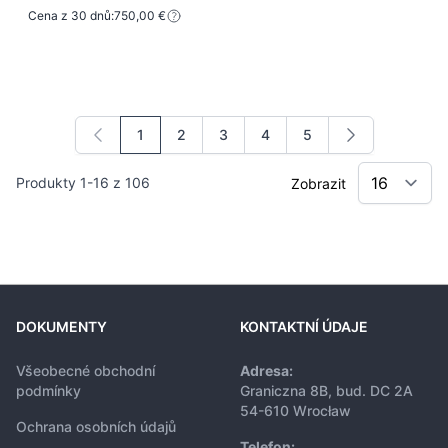
Cena z 30 dnů:
750,00 €
1
2
3
4
5
Právě si prohlížíte stránku
Stránka
Stránka
Stránka
Stránka
Produkty
1
-
16
z
106
Zobrazit
DOKUMENTY
KONTAKTNÍ ÚDAJE
Všeobecné obchodní
Adresa:
podmínky
Graniczna 8B, bud. DC 2A
54-610 Wrocław
Ochrana osobních údajů
Telefon: