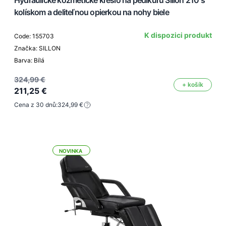
kolískom a deliteľnou opierkou na nohy biele
K dispozici produkt
Code: 155703
Značka: SILLON
Barva: Bílá
324,99 €
+ košík
211,25 €
Cena z 30 dnů:
324,99 €
NOVINKA