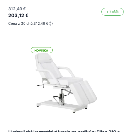
312,49 €
+ košík
203,12 €
Cena z 30 dnů:
312,49 €
NOVINKA
Hydraulické kozmetické kreslo na pedikúru Sillon 210 s