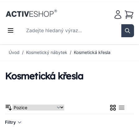
Košík
Zadejte hledaný výraz...
Sear
Přejít na obsah
Úvod
/
Kosmetický nábytek
/
Kosmetická křesla
Kosmetická křesla
Mřížka
Seznam
Filtry