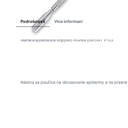
Podrobnosti
Více informací
Manikúra/pedikúra kopýtko NGHIA EXPORT P-03
Nástroj sa používa na obrusovanie epidermy a na presné 