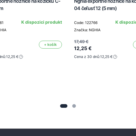
portné nožnice na kožičku C-
Nghia exportné nožnice na k
mm
04 čeľusť 12 (5 mm)
K dispozici produkt
K dispozi
61
Code: 122766
GHIA
Značka: NGHIA
17,49 €
+ košík
12,25 €
dnů:
12,25 €
Cena z 30 dnů:
12,25 €