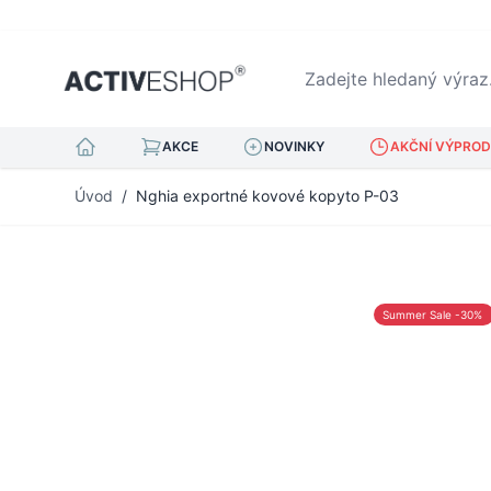
Zadejte hledaný výraz...
AKCE
NOVINKY
AKČNÍ VÝPRODE
Přejít na obsah
Úvod
/
Nghia exportné kovové kopyto P-03
Summer Sale -30%