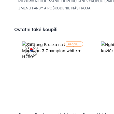
POZOR
!!! NEDODRŽANIE ODPORÚČANÍ VÝROBCU (PRÍL
ZMENU FARBY A POŠKODENIE NÁSTROJA.
Press to skip carousel
Ostatní také koupili
PRODEJ