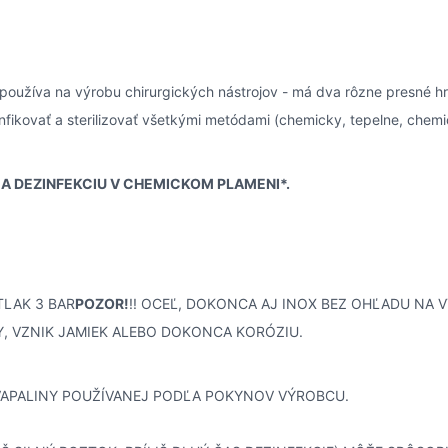
používa na výrobu chirurgických nástrojov - má dva rôzne presné hro
infikovať a sterilizovať všetkými metódami (chemicky, tepelne, chem
 A DEZINFEKCIU V CHEMICKOM PLAMENI*.
 TLAK 3 BAR
POZOR!
!! OCEĽ, DOKONCA AJ INOX BEZ OHĽADU NA
, VZNIK JAMIEK ALEBO DOKONCA KORÓZIU.
APALINY POUŽÍVANEJ PODĽA POKYNOV VÝROBCU.