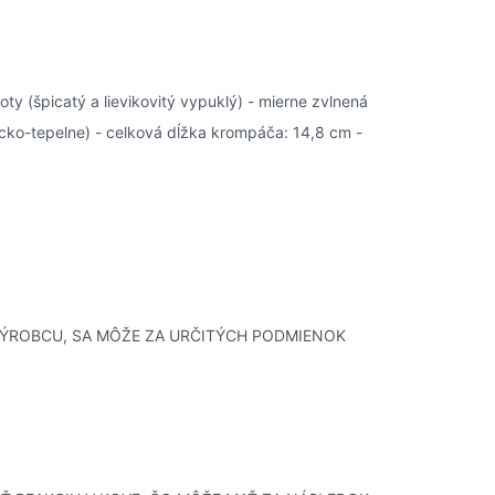
ty (špicatý a lievikovitý vypuklý) - mierne zvlnená
icko-tepelne) - celková dĺžka krompáča: 14,8 cm -
 VÝROBCU, SA MÔŽE ZA URČITÝCH PODMIENOK