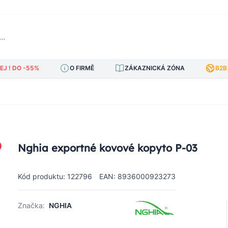
J ! DO -55%
O FIRMĚ
ZÁKAZNICKÁ ZÓNA
B2B
Nghia exportné kovové kopyto P-03
Kód produktu: 122796
EAN: 8936000923273
Značka:
NGHIA