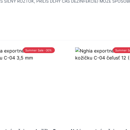
IŠ SILNÝ ROZTOK, PRÍLIŠ DLHÝ ČAS DEZINFEKCIE) MÔŽE SPÔSOB
Summer Sale -30%
Summer S