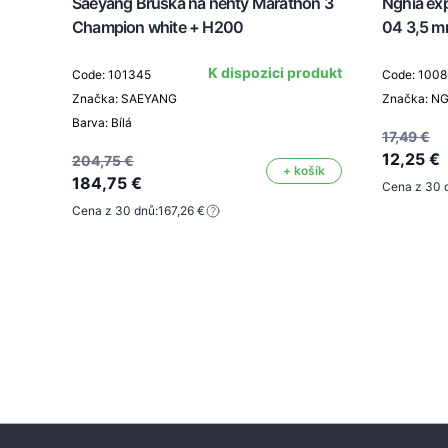
Saeyang Bruska na nehty Marathon 3
Nghia ex
Champion white + H200
04 3,5 
K dispozici produkt
Code: 101345
Code: 1008
Značka: SAEYANG
Značka: N
Barva: Bílá
17,49 €
12,25 €
204,75 €
+ košík
184,75 €
Cena z 30 
Cena z 30 dnů:
167,26 €