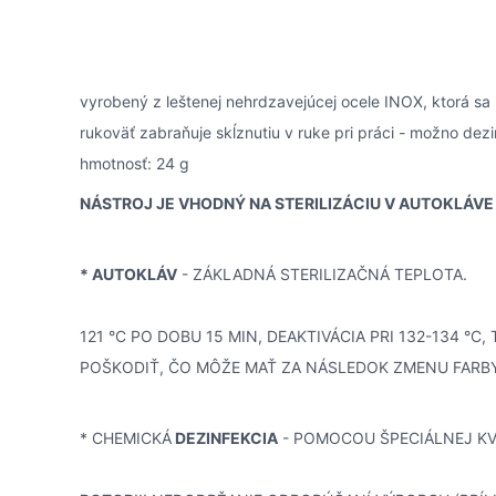
vyrobený z leštenej nehrdzavejúcej ocele INOX, ktorá sa 
rukoväť zabraňuje skĺznutiu v ruke pri práci - možno dez
hmotnosť: 24 g
NÁSTROJ JE VHODNÝ NA STERILIZÁCIU V AUTOKLÁVE
* AUTOKLÁV
- ZÁKLADNÁ STERILIZAČNÁ TEPLOTA.
121 °C PO DOBU 15 MIN, DEAKTIVÁCIA PRI 132-134 °C,
POŠKODIŤ, ČO MÔŽE MAŤ ZA NÁSLEDOK ZMENU FARBY
* CHEMICKÁ
DEZINFEKCIA
- POMOCOU ŠPECIÁLNEJ KV