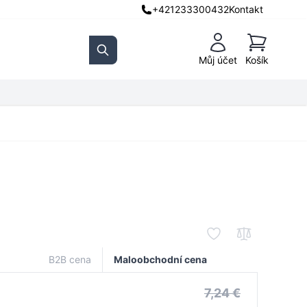
+421233300432
Kontakt
Košík
Můj účet
Košík
Search
B2B cena
Maloobchodní cena
7,24 €