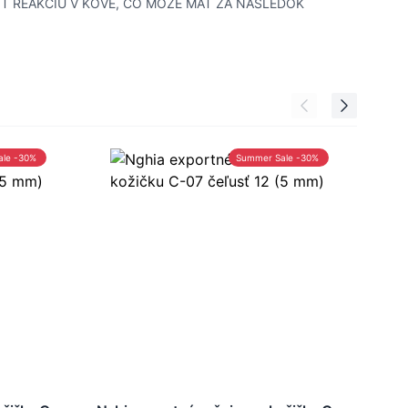
IŤ REAKCIU V KOVE, ČO MÔŽE MAŤ ZA NÁSLEDOK
ale -30%
Summer Sale -30%