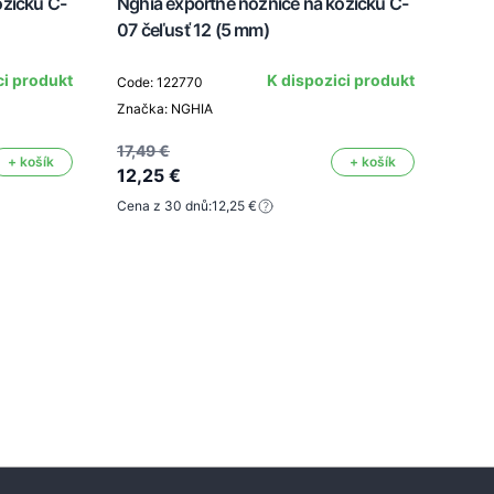
ožičku C-
Nghia exportné nožnice na kožičku C-
Nghi
07 čeľusť 12 (5 mm)
07 
ci produkt
K dispozici produkt
Code: 122770
Značka: NGHIA
Code
Znač
17,49 €
+ košík
+ košík
12,25 €
Cena z 30 dnů:
12,25 €
17,4
12,
Cena 