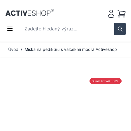
Košík
Zadejte hledaný výraz...
Sear
Přejít na obsah
Úvod
/
Miska na pedikúru s valčekmi modrá Activeshop
Summer Sale -30%