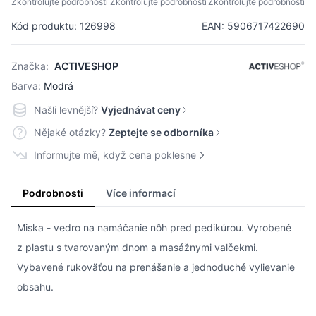
Zkontrolujte podrobnosti
Zkontrolujte podrobnosti
Zkontrolujte podrobnosti
Kód produktu: 126998
EAN: 5906717422690
Značka:
ACTIVESHOP
Barva:
Modrá
Našli levnější?
Vyjednávat ceny
Nějaké otázky?
Zeptejte se odborníka
Informujte mě, když cena poklesne
Podrobnosti
Více informací
Miska - vedro na namáčanie nôh pred pedikúrou. Vyrobené
z plastu s tvarovaným dnom a masážnymi valčekmi.
Vybavené rukoväťou na prenášanie a jednoduché vylievanie
obsahu.