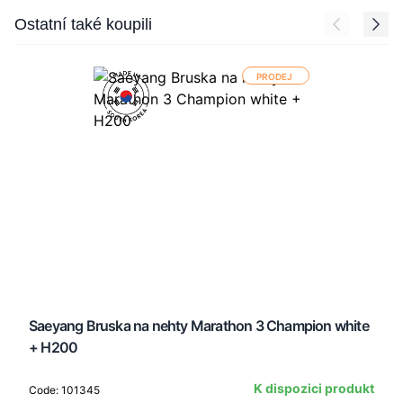
Press to skip carousel
Ostatní také koupili
PRODEJ
Saeyang Bruska na nehty Marathon 3 Champion white
+ H200
K dispozici produkt
Code: 101345