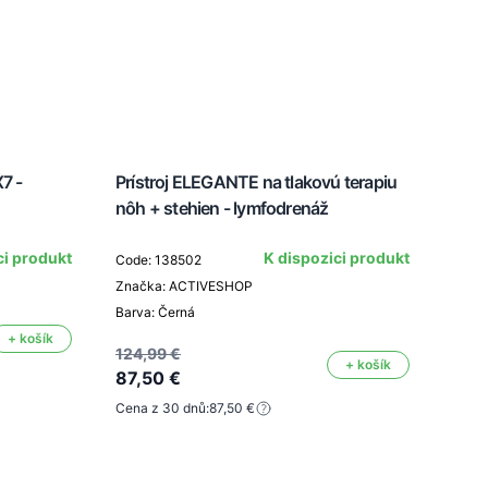
7 -
Prístroj ELEGANTE na tlakovú terapiu
Vyso
nôh + stehien - lymfodrenáž
ci produkt
K dispozici produkt
Code: 138502
Code
Značka: ACTIVESHOP
Znač
Barva: Černá
+ košík
124,99 €
+ košík
97,5
87,50 €
68,
Cena z 30 dnů:
87,50 €
Cena 