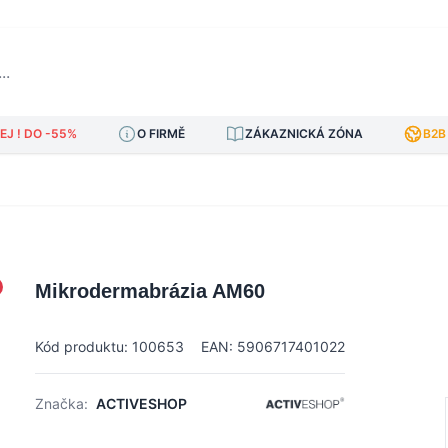
J ! DO -55%
O FIRMĚ
ZÁKAZNICKÁ ZÓNA
B2B
Mikrodermabrázia AM60
Kód produktu: 100653
EAN: 5906717401022
Značka:
ACTIVESHOP