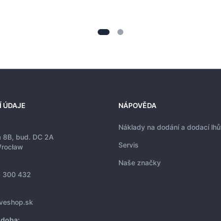
Í ÚDAJE
NÁPOVĚDA
Náklady na dodání a dodací lhů
a 8B, bud. DC 2A
Servis
rocław
Naše značky
 300 432
iveshop.sk
 doba: