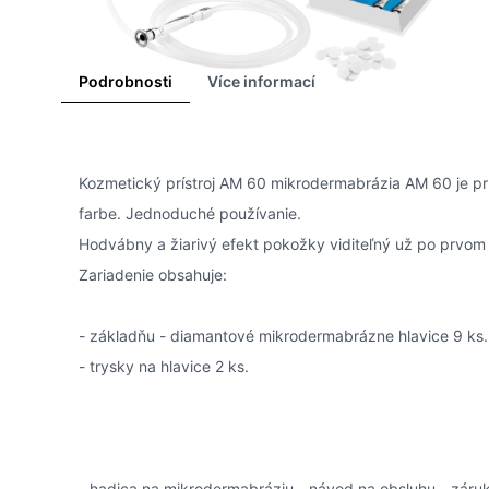
Podrobnosti
Více informací
Kozmetický prístroj AM 60 mikrodermabrázia AM 60 je prístr
farbe. Jednoduché používanie.
Hodvábny a žiarivý efekt pokožky viditeľný už po prvom 
Zariadenie obsahuje:
- základňu - diamantové mikrodermabrázne hlavice 9 ks.
- trysky na hlavice 2 ks.
- hadica na mikrodermabráziu - návod na obsluhu - záruk