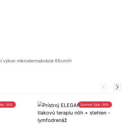
sací výkon mikrodermabrázie 65cm/H
ale -30%
Summer Sale -30%