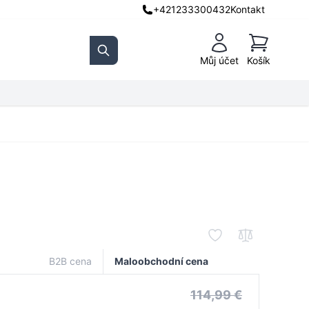
+421233300432
Kontakt
Košík
Můj účet
Košík
Search
B2B cena
Maloobchodní cena
114,99 €