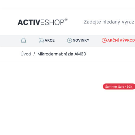
Zadejte hledaný výraz...
AKCE
NOVINKY
AKČNÍ VÝPRODE
Přejít na obsah
Úvod
/
Mikrodermabrázia AM60
Summer Sale -30%