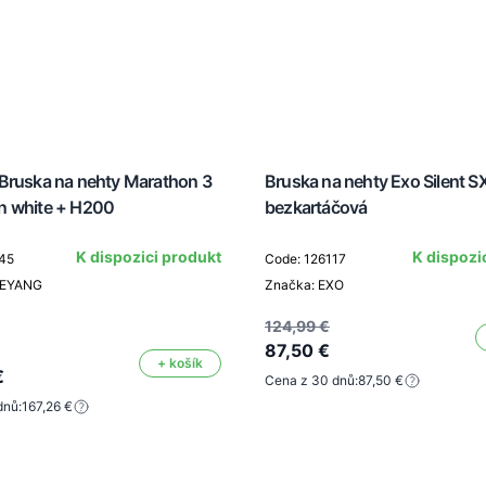
Bruska na nehty Marathon 3
Bruska na nehty Exo Silent SX
 white + H200
bezkartáčová
K dispozici produkt
K dispozi
45
Code: 126117
AEYANG
Značka: EXO
124,99 €
87,50 €
+ košík
€
Cena z 30 dnů:
87,50 €
dnů:
167,26 €