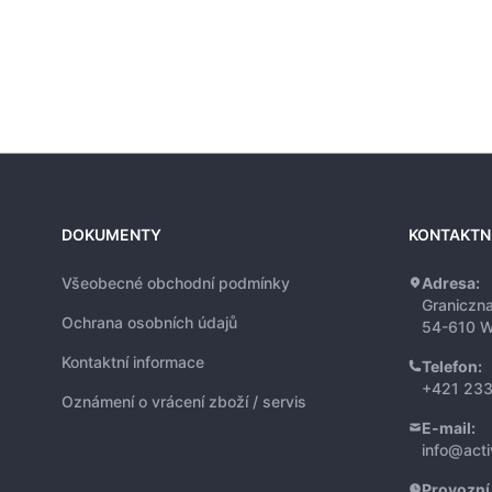
DOKUMENTY
KONTAKTN
Všeobecné obchodní podmínky
Adresa:
Graniczn
Ochrana osobních údajů
54-610 W
Kontaktní informace
Telefon:
+421 233
Oznámení o vrácení zboží / servis
E-mail:
info@act
Provozní