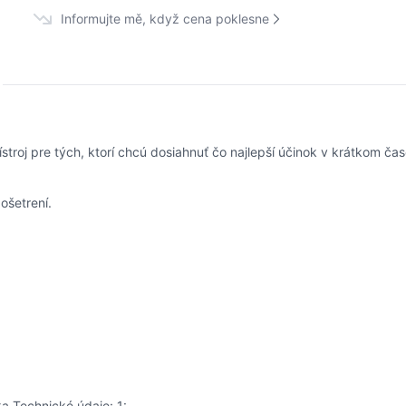
Informujte mě, když cena poklesne
oj pre tých, ktorí chcú dosiahnuť čo najlepší účinok v krátkom čase. 
ošetrení.
a Technické údaje: 1: