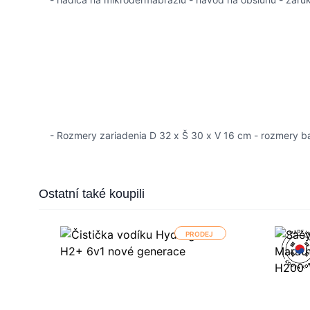
- Rozmery zariadenia D 32 x Š 30 x V 16 cm - rozmery b
Press to skip carousel
Ostatní také koupili
PRODEJ