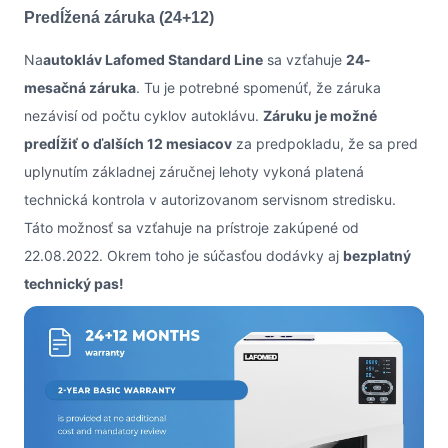
Predĺžená záruka (24+12)
Na
autokláv Lafomed Standard Line
sa vzťahuje
24-
mesačná záruka
. Tu je potrebné spomenúť, že záruka
nezávisí od počtu cyklov autoklávu.
Záruku je možné
predĺžiť o ďalších 12 mesiacov
za predpokladu, že sa pred
uplynutím základnej záručnej lehoty vykoná platená
technická kontrola v autorizovanom servisnom stredisku.
Táto možnosť sa vzťahuje na prístroje zakúpené od
22.08.2022. Okrem toho je súčasťou dodávky aj
bezplatný
technický pas!