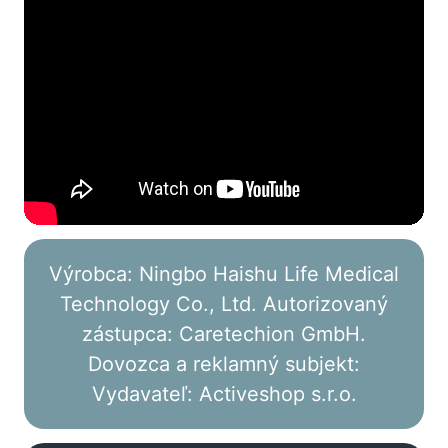
Výrobca: Ningbo Haishu Life Medical
Technology Co., Ltd. Autorizovaný
zástupca: Caretechion GmbH.
Dovozca a reklamný subjekt:
Vydavateľ: Activeshop s.r.o.