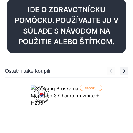
IDE O ZDRAVOTNÍCKU
POMÔCKU. POUŽÍVAJTE JU V
SÚLADE S NÁVODOM NA
POUŽITIE ALEBO ŠTÍTKOM.
Press to skip carousel
Ostatní také koupili
PRODEJ