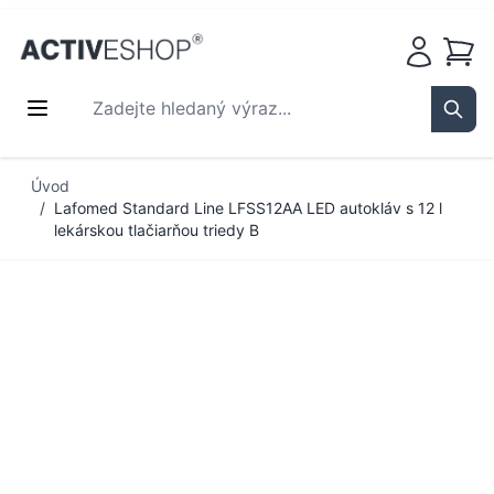
Košík
Zadejte hledaný výraz...
Sear
Přejít na obsah
Úvod
/
Lafomed Standard Line LFSS12AA LED autokláv s 12 l
lekárskou tlačiarňou triedy B