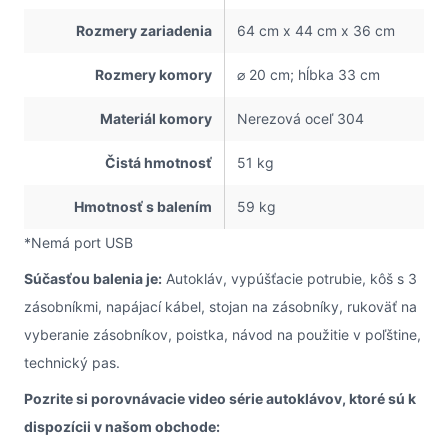
Rozmery zariadenia
64 cm x 44 cm x 36 cm
Rozmery komory
⌀ 20 cm; hĺbka 33 cm
Materiál komory
Nerezová oceľ 304
Čistá hmotnosť
51 kg
Hmotnosť s balením
59 kg
*Nemá port USB
Súčasťou balenia je:
Autokláv, vypúšťacie potrubie, kôš s 3
zásobníkmi, napájací kábel, stojan na zásobníky, rukoväť na
vyberanie zásobníkov, poistka, návod na použitie v poľštine,
technický pas.
Pozrite si porovnávacie video série autoklávov, ktoré sú k
dispozícii v našom obchode: