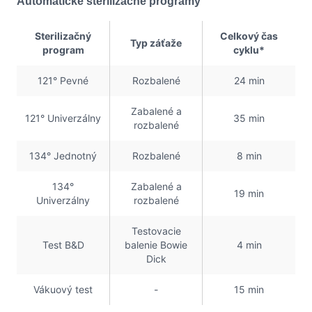
Automatické sterilizačné programy
Sterilizačný
Celkový čas
Typ záťaže
program
cyklu*
121° Pevné
Rozbalené
24 min
Zabalené a
121° Univerzálny
35 min
rozbalené
134° Jednotný
Rozbalené
8 min
134°
Zabalené a
19 min
Univerzálny
rozbalené
Testovacie
Test B&D
balenie Bowie
4 min
Dick
Vákuový test
-
15 min