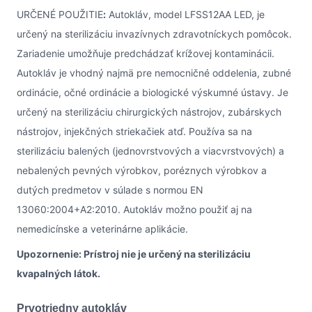
URČENÉ POUŽITIE
:
Autokláv, model LFSS12AA LED, je
určený na sterilizáciu invazívnych zdravotníckych pomôcok.
Zariadenie umožňuje predchádzať krížovej kontaminácii.
Autokláv je vhodný najmä pre nemocničné oddelenia, zubné
ordinácie, očné ordinácie a biologické výskumné ústavy. Je
určený na sterilizáciu chirurgických nástrojov, zubárskych
nástrojov, injekčných striekačiek atď. Používa sa na
sterilizáciu balených (jednovrstvových a viacvrstvových) a
nebalených pevných výrobkov, poréznych výrobkov a
dutých predmetov v súlade s normou EN
13060:2004+A2:2010. Autokláv možno použiť aj na
nemedicínske a veterinárne aplikácie.
Upozornenie: Prístroj nie je určený na sterilizáciu
kvapalných látok.
Prvotriedny autokláv