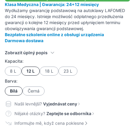
Klasa Medyczna | Gwarancja: 24+12 miesięcy
Wydłużamy gwarancję podstawową na autoklawy LAFOMED
do 24 miesięcy. Istnieje możliwość odpłatnego przedłużenia
gwarancji o kolejne 12 miesięcy przed upłynięciem terminu
obowiązywania gwarancji podstawowej.
Bezpłatne szkolenie online z obsługi urządzenia
Darmowa dostawa
Zobrazit úplný popis
Kapacita:
8 L
12 L
18 L
23 L
Barva:
Bílá
Černá
Našli levnější?
Vyjednávat ceny
Nějaké otázky?
Zeptejte se odborníka
Informujte mě, když cena poklesne