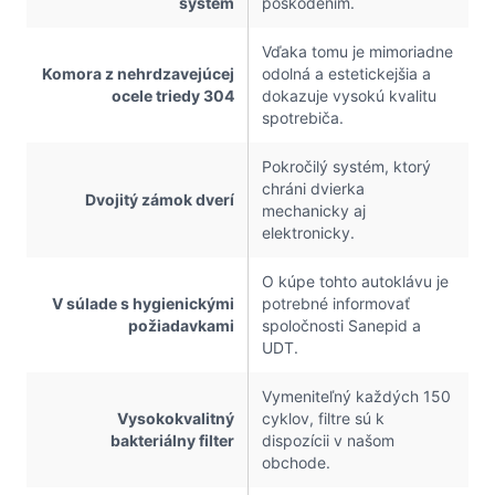
systém
poškodením.
Vďaka tomu je mimoriadne
Komora z nehrdzavejúcej
odolná a estetickejšia a
ocele triedy 304
dokazuje vysokú kvalitu
spotrebiča.
Pokročilý systém, ktorý
chráni dvierka
Dvojitý zámok dverí
mechanicky aj
elektronicky.
O kúpe tohto autoklávu je
V súlade s hygienickými
potrebné informovať
požiadavkami
spoločnosti Sanepid a
UDT.
Vymeniteľný každých 150
Vysokokvalitný
cyklov, filtre sú k
bakteriálny filter
dispozícii v našom
obchode.