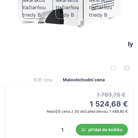
Lafomed Standard Line LFSS12AA LED
autokláv s 12 l lekárskou tlačiarňou triedy
B
B2B cena
Maloobchodní cena
1 793,75 €
1 524,68 €
Nejnižší cena z 30 dnů před slevou:
1 488,80 €
přidat do košíku