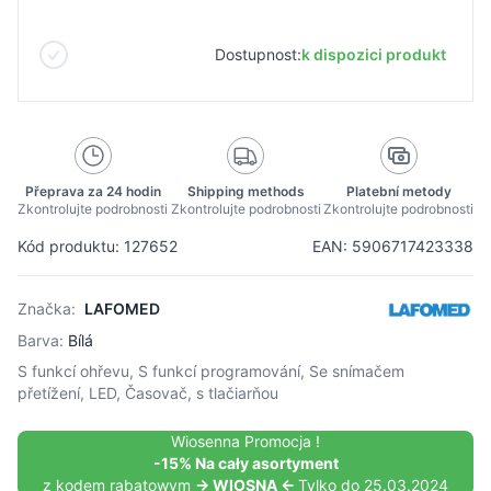
Dostupnost:
k dispozici produkt
Přeprava za 24 hodin
Shipping methods
Platební metody
Zkontrolujte podrobnosti
Zkontrolujte podrobnosti
Zkontrolujte podrobnosti
Kód produktu: 127652
EAN: 5906717423338
Značka:
LAFOMED
Barva:
Bílá
S funkcí ohřevu, S funkcí programování, Se snímačem
přetížení, LED, Časovač, s tlačiarňou
Wiosenna Promocja !
-15% Na cały asortyment
z kodem rabatowym
-> WIOSNA <-
Tylko do 25.03.2024