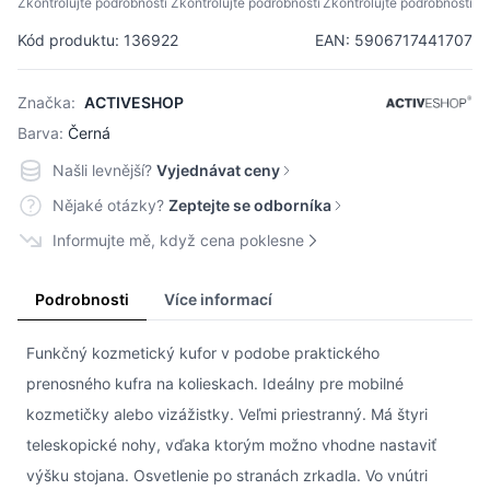
Zkontrolujte podrobnosti
Zkontrolujte podrobnosti
Zkontrolujte podrobnosti
Kód produktu: 136922
EAN: 5906717441707
Značka:
ACTIVESHOP
Barva:
Černá
Našli levnější?
Vyjednávat ceny
Nějaké otázky?
Zeptejte se odborníka
Informujte mě, když cena poklesne
Podrobnosti
Více informací
Funkčný kozmetický kufor v podobe praktického
prenosného kufra na kolieskach. Ideálny pre mobilné
kozmetičky alebo vizážistky. Veľmi priestranný. Má štyri
teleskopické nohy, vďaka ktorým možno vhodne nastaviť
výšku stojana. Osvetlenie po stranách zrkadla. Vo vnútri