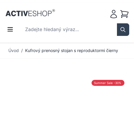
Košík
Zadejte hledaný výraz...
Sear
Přejít na obsah
Úvod
/
Kufrový prenosný stojan s reproduktormi čierny
Summer Sale -30%