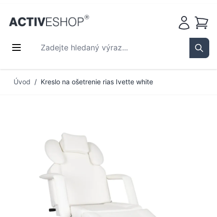
Košík
Zadejte hledaný výraz...
Sear
Přejít na obsah
Úvod
/
Kreslo na ošetrenie rias Ivette white