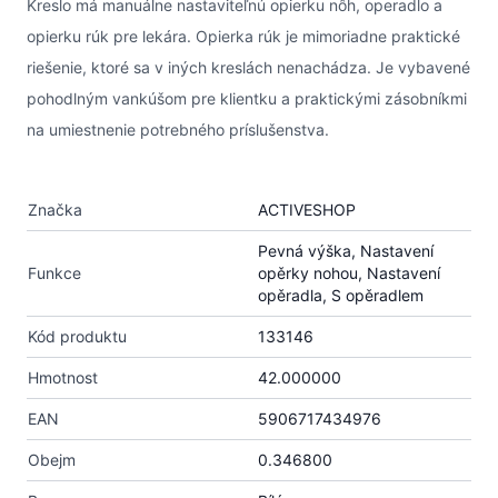
Kreslo má manuálne nastaviteľnú opierku nôh, operadlo a
opierku rúk pre lekára. Opierka rúk je mimoriadne praktické
riešenie, ktoré sa v iných kreslách nenachádza. Je vybavené
pohodlným vankúšom pre klientku a praktickými zásobníkmi
na umiestnenie potrebného príslušenstva.
Značka
ACTIVESHOP
Pevná výška, Nastavení
Funkce
opěrky nohou, Nastavení
opěradla, S opěradlem
Kód produktu
133146
Hmotnost
42.000000
EAN
5906717434976
Obejm
0.346800