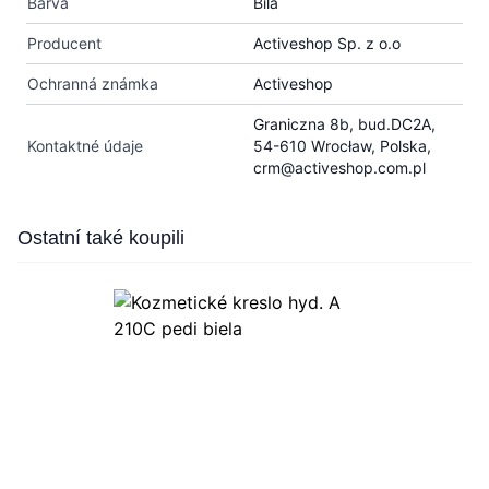
Barva
Bílá
Producent
Activeshop Sp. z o.o
Ochranná známka
Activeshop
Graniczna 8b, bud.DC2A,
Kontaktné údaje
54-610 Wrocław, Polska,
crm@activeshop.com.pl
Press to skip carousel
Ostatní také koupili