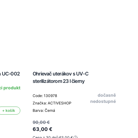
on UC-002
Ohrievač uterákov s UV-C
Zlat
sterilizátorom 23 l čierny
ci produkt
dočasně
Code: 130978
Code
nedostupné
Značka: ACTIVESHOP
Znač
+ košík
Barva: Černá
Barva
90,00 €
63,00 €
84,9
Cena z 30 dnů:
63,00 €