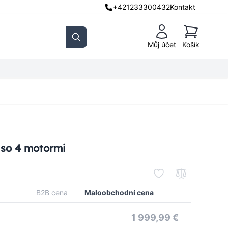
+421233300432
Kontakt
Košík
Můj účet
Košík
Search
 so 4 motormi
B2B cena
Maloobchodní cena
1 999,99 €