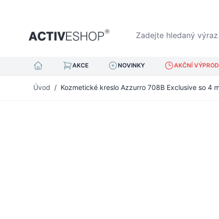
Zadejte hledaný výraz...
AKCE
NOVINKY
AKČNÍ VÝPRODE
Přejít na obsah
Úvod
/
Kozmetické kreslo Azzurro 708B Exclusive so 4 