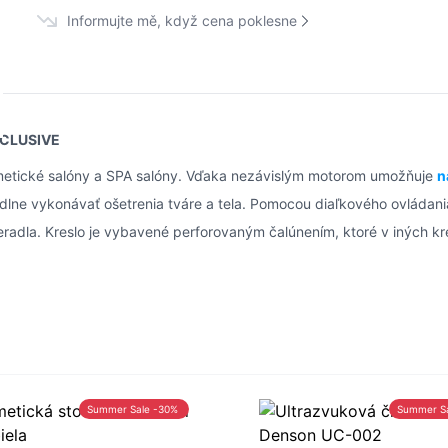
Informujte mě, když cena poklesne
XCLUSIVE
zmetické salóny a SPA salóny. Vďaka nezávislým motorom umožňuje
n
lne vykonávať ošetrenia tváre a tela. Pomocou diaľkového ovládan
peradla. Kreslo je vybavené perforovaným čalúnením, ktoré v iných k
Summer Sale -30%
Summer S