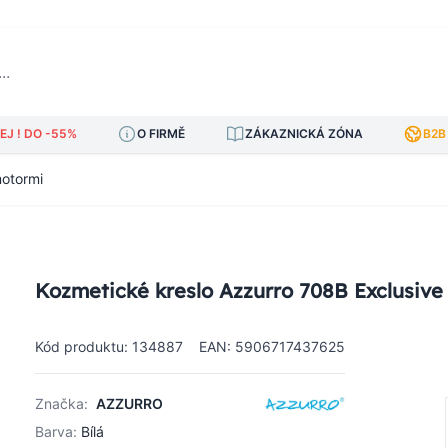
J ! DO -55%
O FIRMĚ
ZÁKAZNICKÁ ZÓNA
B2B
motormi
Kozmetické kreslo Azzurro 708B Exclusive
Kód produktu: 134887
EAN: 5906717437625
Značka:
AZZURRO
Barva:
Bílá