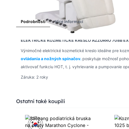
Podrobnosti
Více informací
ELEKTRICKÉ KOZMETICKÉ KRESLO AZZURRO 708B E
Výnimočné elektrické kozmetické kreslo ideálne pre ko
ovládania a nožných spínačov.
poskytuje možnosť pohod
aktivovať funkciu HOT, t. j. vyhrievanie a pumpovanie o
Záruka: 2 roky
Press to skip carousel
Ostatní také koupili