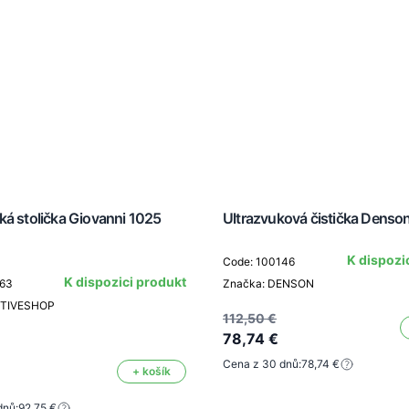
ká stolička Giovanni 1025
Ultrazvuková čistička Dens
K dispozi
Code: 100146
K dispozici produkt
763
Značka: DENSON
CTIVESHOP
112,50 €
78,74 €
Cena z 30 dnů:
78,74 €
+ košík
dnů:
92,75 €