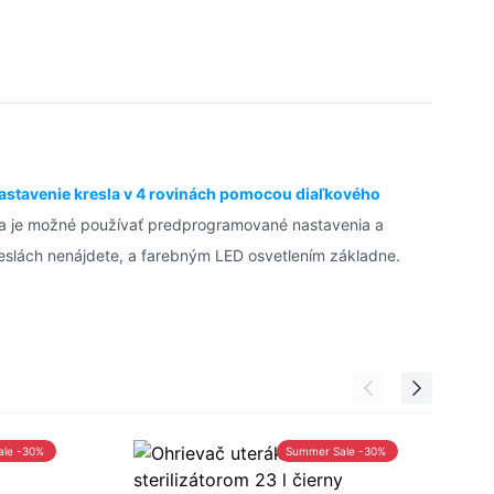
astavenie kresla v 4 rovinách
pomocou diaľkového
ia je možné používať predprogramované nastavenia a
reslách nenájdete, a farebným LED osvetlením základne.
ale -30%
Summer Sale -30%