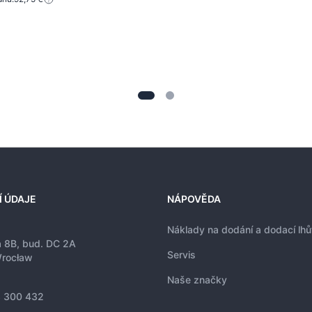
Í ÚDAJE
NÁPOVĚDA
Náklady na dodání a dodací lhů
a 8B, bud. DC 2A
Servis
rocław
Naše značky
 300 432