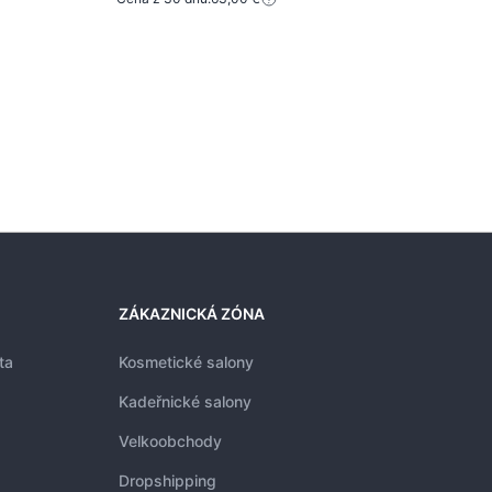
59,
Cena 
ZÁKAZNICKÁ ZÓNA
ta
Kosmetické salony
Kadeřnické salony
Velkoobchody
Dropshipping