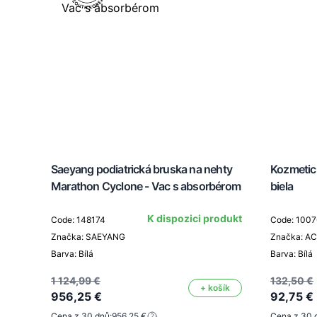
Saeyang podiatrická bruska na nehty
Kozmetic
Marathon Cyclone - Vac s absorbérom
biela
K dispozici produkt
Code: 148174
Code: 100
Značka: SAEYANG
Značka: A
Barva: Bílá
Barva: Bílá
1 124,99 €
132,50 €
+ košík
956,25 €
92,75 €
Cena z 30 dnů:
956,25 €
Cena z 30 