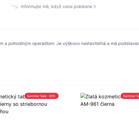
Informujte mě, když cena poklesne
dlom a pohodlným operadlom. Je výškovo nastaviteľná a má podsta
Summer Sale -30%
Summer S