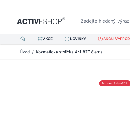
Zadejte hledaný výraz...
AKCE
NOVINKY
AKČNÍ VÝPRODE
Přejít na obsah
Úvod
/
Kozmetická stolička AM-877 čierna
Summer Sale -30%