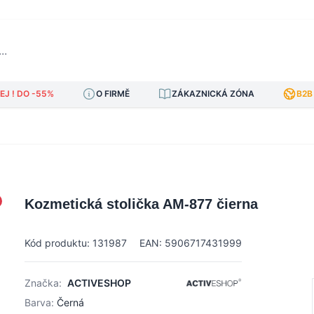
J ! DO -55%
O FIRMĚ
ZÁKAZNICKÁ ZÓNA
B2B
Kozmetická stolička AM-877 čierna
Kód produktu: 131987
EAN: 5906717431999
Značka:
ACTIVESHOP
Barva:
Černá