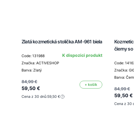
Zlatá kozmetická stolička AM-961 biela
Kozmetic
čierny so
K dispozici produkt
Code: 131988
Značka: ACTIVESHOP
Code: 1416
Barva: Zlatý
Značka: G
Barva: Čer
84,99 €
+ košík
59,50 €
84,99 €
59,50 €
Cena z 30 dnů:
59,50 €
Cena z 30 