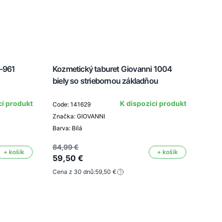
M-961
Kozmetický taburet Giovanni 1004
Kozm
biely so striebornou základňou
ci produkt
K dispozici produkt
Code: 141629
Code
Značka: GIOVANNI
Znač
Barva: Bílá
Barva
84,99 €
+ košík
+ košík
59,50 €
75,2
Cena z 30 dnů:
59,50 €
52,
Cena 