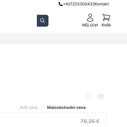
+421233300432
Kontakt
Košík
Můj účet
Košík
Search
B2B cena
Maloobchodní cena
75,25 €