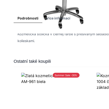
Podrobnosti
Více informací
Kozmetická stolička v čiernej farbe s prešívaným seda
kolieskami.
Press to skip carousel
Ostatní také koupili
Summer Sale -30%