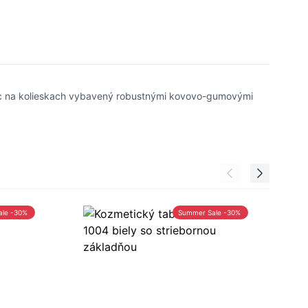
vec na kolieskach vybavený robustnými kovovo-gumovými
ale -30%
Summer Sale -30%