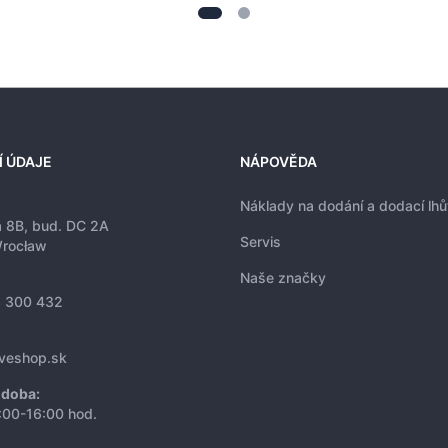
Í ÚDAJE
NÁPOVĚDA
Náklady na dodání a dodací lhů
a 8B, bud. DC 2A
Servis
rocław
Naše značky
 300 432
iveshop.sk
 doba:
:00-16:00 hod.