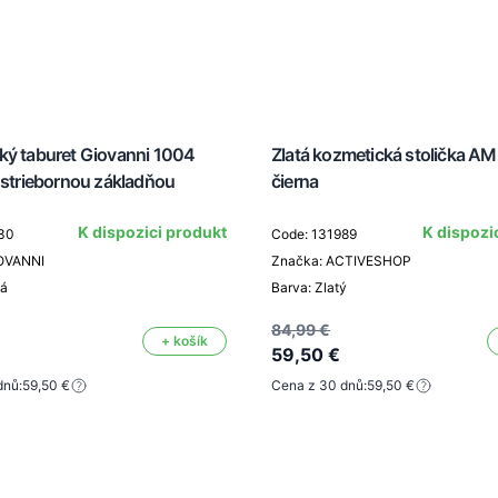
ký taburet Giovanni 1004
Zlatá kozmetická stolička A
 striebornou základňou
čierna
K dispozici produkt
K dispozi
30
Code: 131989
IOVANNI
Značka: ACTIVESHOP
ná
Barva: Zlatý
84,99 €
+ košík
59,50 €
dnů:
59,50 €
Cena z 30 dnů:
59,50 €