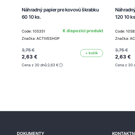
Náhradný papier pre kovovú škrabku
Náhradný
60 10 ks.
120 10 ks
K dispozici produkt
Code: 105351
Code: 1058
Značka: ACTIVESHOP
Značka: A
3,75 €
3,75 €
+ košík
2,63 €
2,63 €
Cena z 30 dnů:
2,63 €
Cena z 30 
DOKUMENTY
KONTAKTN