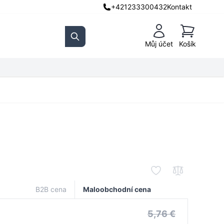
+421233300432
Kontakt
Košík
Můj účet
Košík
Search
B2B cena
Maloobchodní cena
5,76 €