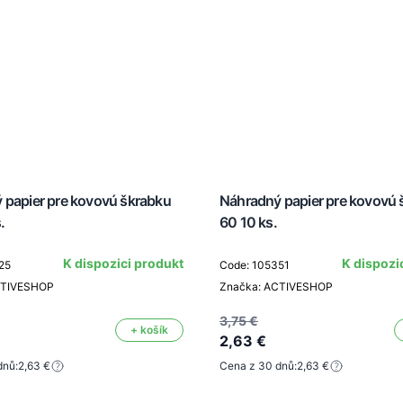
 papier pre kovovú škrabku
Náhradný papier pre kovovú 
.
60 10 ks.
K dispozici produkt
K dispozi
25
Code: 105351
CTIVESHOP
Značka: ACTIVESHOP
3,75 €
+ košík
2,63 €
dnů:
2,63 €
Cena z 30 dnů:
2,63 €