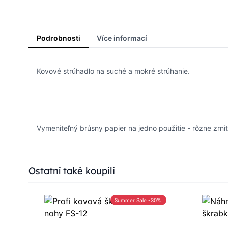
Podrobnosti
Více informací
Kovové strúhadlo na suché a mokré strúhanie.
Vymeniteľný brúsny papier na jedno použitie - rôzne zrnit
Press to skip carousel
Ostatní také koupili
0%
Summer Sale -30%