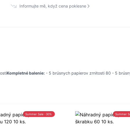
Informujte mě, když cena poklesne
osti
Kompletné balenie:
- 5 brúsnych papierov zrnitosti 80 - 5 brúsn
Summer Sale -30%
Summer S