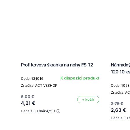
Profi kovová škrabka na nohy FS-12
Náhradný
120 10 ks
K dispozici produkt
Code: 131016
odukt
Značka: ACTIVESHOP
Code: 1058
Značka: A
6,00 €
+ košík
4,21 €
3,75 €
2,63 €
Cena z 30 dnů:
4,21 €
šík
Cena z 30 