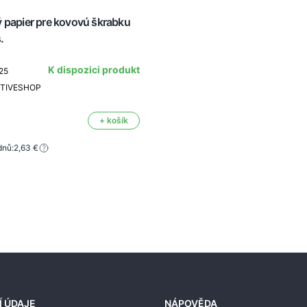
 papier pre kovovú škrabku
.
K dispozici produkt
25
CTIVESHOP
+ košík
dnů:
2,63 €
Í ÚDAJE
NÁPOVĚDA