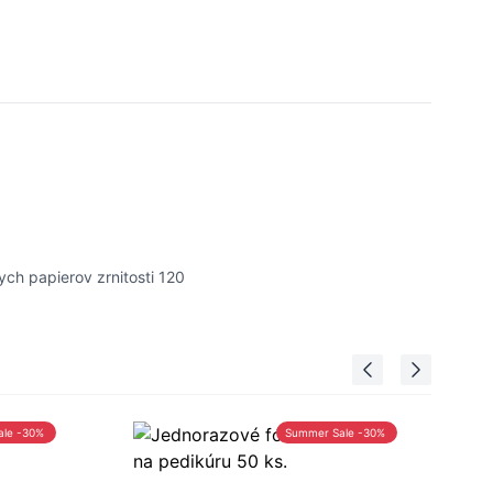
ych papierov zrnitosti 120
ale -30%
Summer Sale -30%