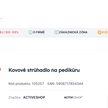
J ! DO -55%
O FIRMĚ
ZÁKAZNICKÁ ZÓNA
B2B
Kovové strúhadlo na pedikúru
Kód produktu: 105257
EAN: 5906717404344
Značka:
ACTIVESHOP