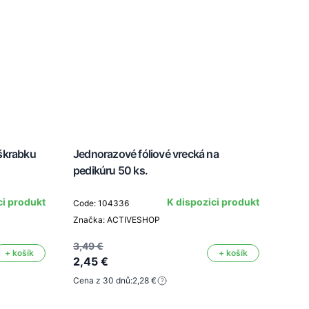
škrabku
Jednorazové fóliové vrecká na
Náhr
pedikúru 50 ks.
FS-1
ci produkt
K dispozici produkt
Code: 104336
Značka: ACTIVESHOP
Code
Znač
3,49 €
+ košík
+ košík
2,45 €
Cena z 30 dnů:
2,28 €
1,75
1,23