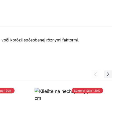
 voči korózii spôsobenej rôznymi faktormi.
ale -30%
Summer Sale -30%