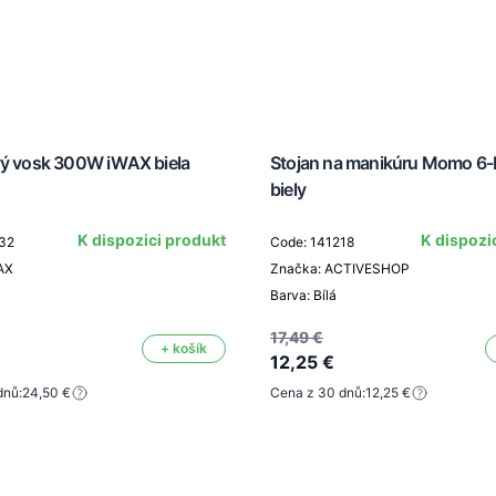
vý vosk 300W iWAX biela
Stojan na manikúru Momo 6-
biely
K dispozici produkt
K dispozi
32
Code: 141218
AX
Značka: ACTIVESHOP
Barva: Bílá
17,49 €
+ košík
12,25 €
dnů:
24,50 €
Cena z 30 dnů:
12,25 €