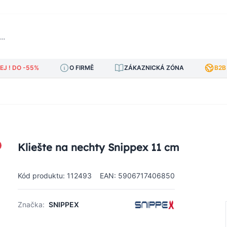
J ! DO -55%
O FIRMĚ
ZÁKAZNICKÁ ZÓNA
B2B
Kliešte na nechty Snippex 11 cm
Kód produktu: 112493
EAN: 5906717406850
Značka:
SNIPPEX