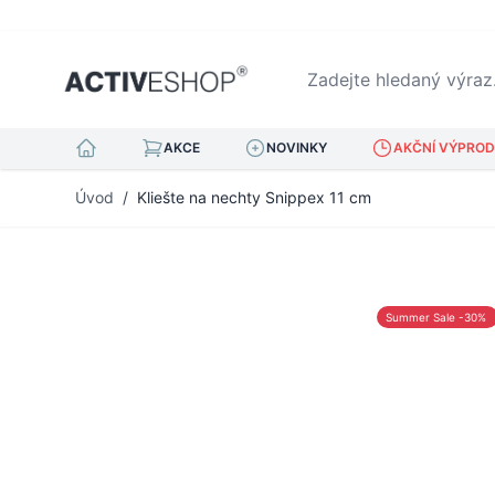
Zadejte hledaný výraz...
AKCE
NOVINKY
AKČNÍ VÝPRODE
Přejít na obsah
Úvod
/
Kliešte na nechty Snippex 11 cm
Summer Sale -30%