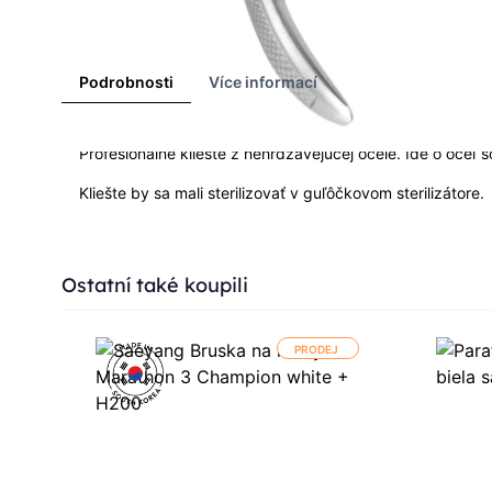
Podrobnosti
Více informací
Profesionálne kliešte z nehrdzavejúcej ocele.
Ide o oceľ s
Kliešte by sa mali sterilizovať v guľôčkovom sterilizátore.
Press to skip carousel
Ostatní také koupili
PRODEJ