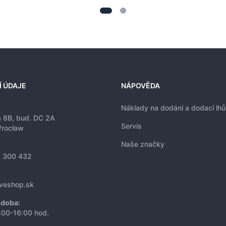
Í ÚDAJE
NÁPOVĚDA
Náklady na dodání a dodací lhů
a 8B, bud. DC 2A
Servis
rocław
Naše značky
 300 432
iveshop.sk
 doba:
:00-16:00 hod.