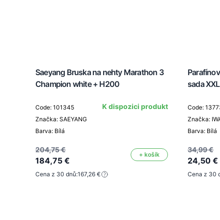
Saeyang Bruska na nehty Marathon 3
Parafíno
Champion white + H200
sada XXL
K dispozici produkt
Code: 101345
Code: 1377
Značka: SAEYANG
Značka: IW
Barva: Bílá
Barva: Bílá
204,75 €
34,99 €
+ košík
184,75 €
24,50 €
Cena z 30 dnů:
167,26 €
Cena z 30 