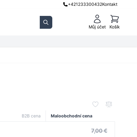
+421233300432
Kontakt
Košík
Můj účet
Košík
Search
B2B cena
Maloobchodní cena
7,00 €