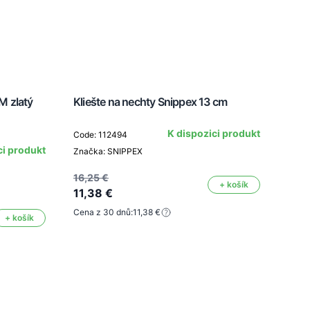
M zlatý
Kliešte na nechty Snippex 13 cm
Klie
K dispozici produkt
Code: 112494
ci produkt
Značka: SNIPPEX
Code
Znač
16,25 €
+ košík
11,38 €
Cena z 30 dnů:
11,38 €
+ košík
11,7
8,2
Cena 