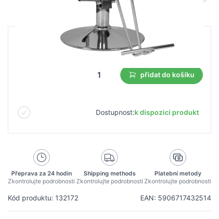
B2B cena
Maloobchodní cena
224,99 €
přidat do košíku
Dostupnost:
k dispozici produkt
Přeprava za 24 hodin
Shipping methods
Platební metody
Zkontrolujte podrobnosti
Zkontrolujte podrobnosti
Zkontrolujte podrobnosti
Kód produktu: 132172
EAN: 5906717432514