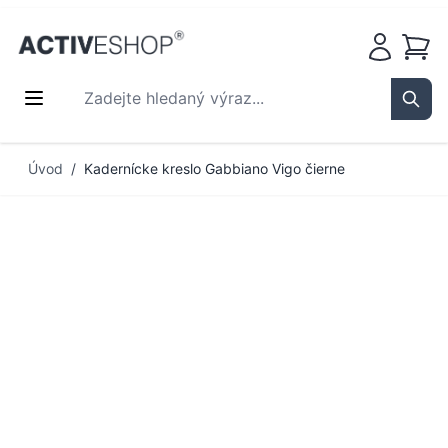
Košík
Zadejte hledaný výraz...
Sear
Přejít na obsah
Úvod
/
Kadernícke kreslo Gabbiano Vigo čierne