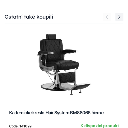
Press to skip carousel
Ostatní také koupili
Kadernícke kreslo Hair System BM88066 čierne
K dispozici produkt
Code: 141099