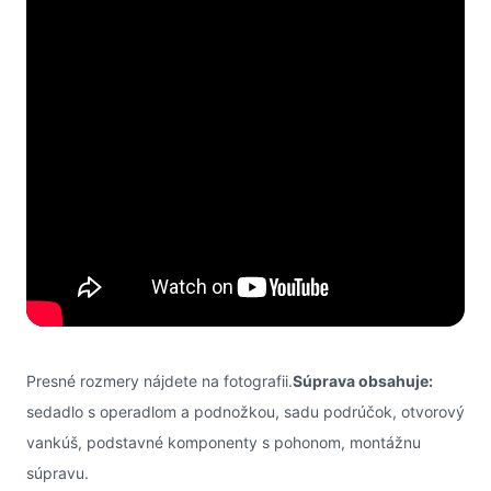
Presné rozmery nájdete na fotografii.
Súprava obsahuje:
sedadlo s operadlom a podnožkou, sadu podrúčok, otvorový
vankúš, podstavné komponenty s pohonom, montážnu
súpravu.