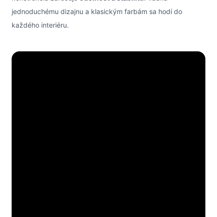
jednoduchému dizajnu a klasickým farbám sa hodí do
každého interiéru.