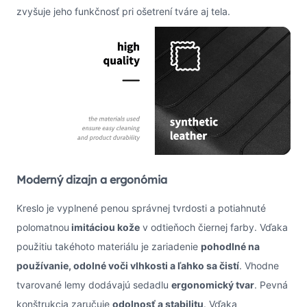
zvyšuje jeho funkčnosť pri ošetrení tváre aj tela.
Moderný dizajn a ergonómia
Kreslo je vyplnené penou správnej tvrdosti a potiahnuté
polomatnou
imitáciou kože
v odtieňoch čiernej farby. Vďaka
použitiu takéhoto materiálu je zariadenie
pohodlné na
používanie, odolné voči vlhkosti a ľahko sa čistí
. Vhodne
tvarované lemy dodávajú sedadlu
ergonomický tvar
. Pevná
konštrukcia zaručuje
odolnosť a stabilitu
. Vďaka