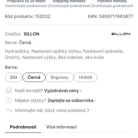
Přeprava za 24 hodin
Shipping methods
Platební metody
Zkontrolujte podrobnosti
Zkontrolujte podrobnosti
Zkontrolujte podrobnosti
Kód produktu: 152032
EAN: 5906717463877
Značka:
SILLON
Barva:
Černá
Hydraulický, Nastavení opěrky nohou, Nastavení opěradla,
Otočný, Nastavení výšky, Bez koleček, eko koža
Barva:
Bílá
Černá
Brązowy
Hnědá
Našli levnější?
Vyjednávat ceny
Nějaké otázky?
Zeptejte se odborníka
Informujte mě, když cena poklesne
Podrobnosti
Více informací