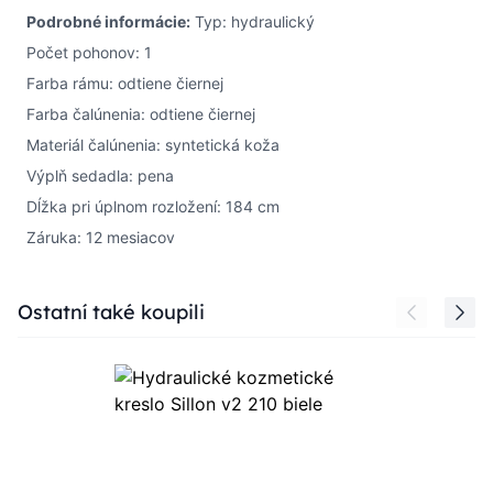
Podrobné informácie:
Typ: hydraulický
Počet pohonov: 1
Farba rámu: odtiene čiernej
Farba čalúnenia: odtiene čiernej
Materiál čalúnenia: syntetická koža
Výplň sedadla: pena
Dĺžka pri úplnom rozložení: 184 cm
Záruka: 12 mesiacov
Press to skip carousel
Ostatní také koupili