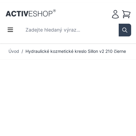
Košík
Zadejte hledaný výraz...
Sear
Přejít na obsah
Úvod
/
Hydraulické kozmetické kreslo Sillon v2 210 čierne