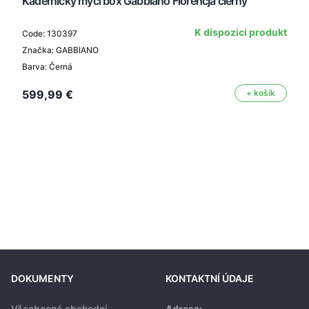
Kadernícky mycí box Gabbiano Florencja čierny
K dispozici produkt
Code: 130397
Značka: GABBIANO
Barva: Černá
599,99 €
+ košík
DOKUMENTY
KONTAKTNÍ ÚDAJE
Všeobecné obchodní
Adresa: