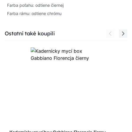
Farba poťahu: odtiene čiernej
Farba rámu: odtiene chrómu
Press to skip carousel
Ostatní také koupili