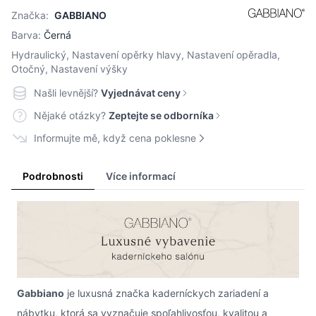
Značka:
GABBIANO
Barva:
Černá
Hydraulický, Nastavení opěrky hlavy, Nastavení opěradla,
Otočný, Nastavení výšky
Našli levnější?
Vyjednávat ceny
Nějaké otázky?
Zeptejte se odborníka
Informujte mě, když cena poklesne
Podrobnosti
Více informací
Gabbiano
je luxusná značka kaderníckych zariadení a
nábytku, ktorá sa vyznačuje spoľahlivosťou, kvalitou a