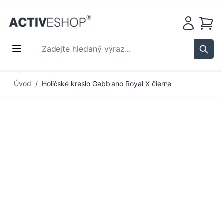
Košík
Zadejte hledaný výraz...
Sear
Přejít na obsah
Úvod
/
Holičské kreslo Gabbiano Royal X čierne