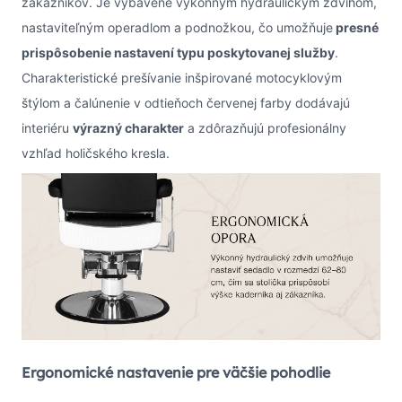
zákazníkov. Je vybavené výkonným hydraulickým zdvihom,
nastaviteľným operadlom a podnožkou, čo umožňuje
presné
prispôsobenie nastavení typu poskytovanej služby
.
Charakteristické prešívanie inšpirované motocyklovým
štýlom a čalúnenie v odtieňoch červenej farby dodávajú
interiéru
výrazný charakter
a zdôrazňujú profesionálny
vzhľad holičského kresla.
Ergonomické nastavenie pre väčšie pohodlie