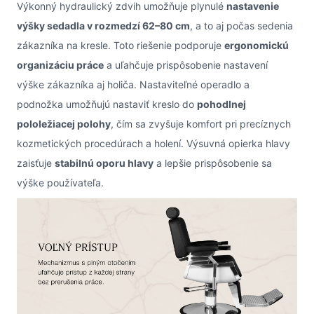
Výkonný hydraulický zdvih umožňuje plynulé
nastavenie
výšky sedadla v rozmedzí 62–80 cm
, a to aj počas sedenia
zákazníka na kresle. Toto riešenie podporuje
ergonomickú
organizáciu práce
a uľahčuje prispôsobenie nastavení
výške zákazníka aj holiča. Nastaviteľné operadlo a
podnožka umožňujú nastaviť kreslo do
pohodlnej
pololežiacej polohy
, čím sa zvyšuje komfort pri precíznych
kozmetických procedúrach a holení. Výsuvná opierka hlavy
zaisťuje
stabilnú oporu hlavy
a lepšie prispôsobenie sa
výške používateľa.