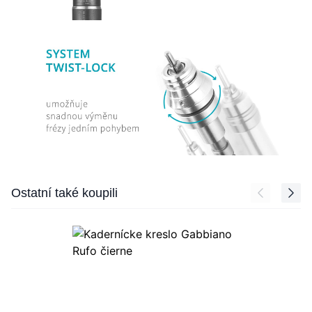
Press to skip carousel
Ostatní také koupili