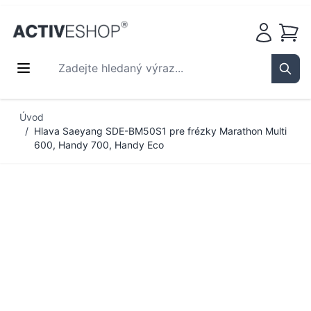
Košík
Zadejte hledaný výraz...
Sear
Přejít na obsah
Úvod
/
Hlava Saeyang SDE-BM50S1 pre frézky Marathon Multi
600, Handy 700, Handy Eco