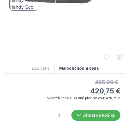
Hlava Saeyang SDE-BM50S1 pre frézky
Marathon Multi 600, Handy 700, Handy
Eco
B2B cena
Maloobchodní cena
495,00 €
420,75 €
Nejnižší cena z 30 dnů před slevou:
420,75 €
přidat do košíku