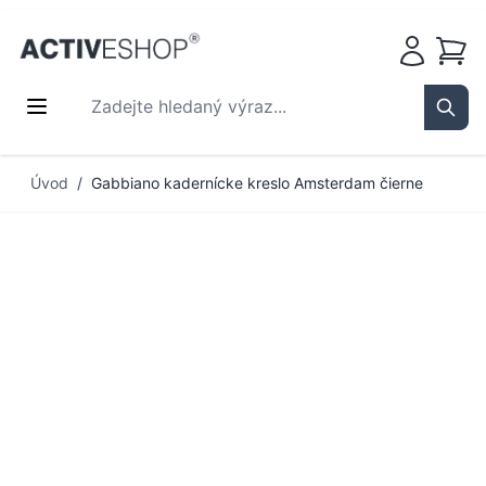
Košík
Zadejte hledaný výraz...
Sear
Přejít na obsah
Úvod
/
Gabbiano kadernícke kreslo Amsterdam čierne