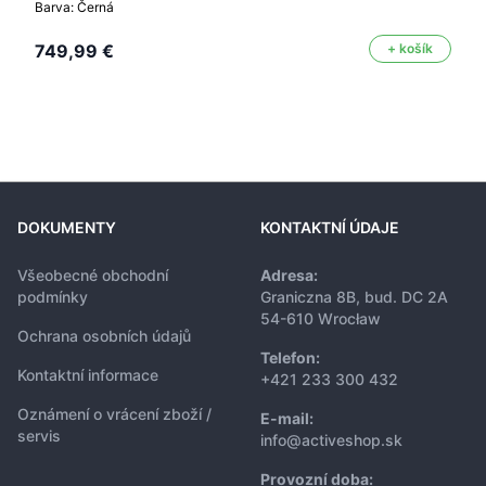
Barva: Černá
749,99 €
+ košík
DOKUMENTY
KONTAKTNÍ ÚDAJE
Všeobecné obchodní
Adresa:
podmínky
Graniczna 8B, bud. DC 2A
54-610 Wrocław
Ochrana osobních údajů
Telefon:
Kontaktní informace
+421 233 300 432
Oznámení o vrácení zboží /
E-mail:
servis
info@activeshop.sk
Provozní doba: