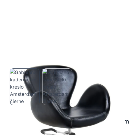
Gabbiano kadernícke kreslo Amsterdam
čierne