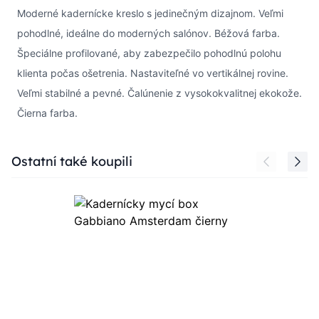
Moderné kadernícke kreslo s jedinečným dizajnom. Veľmi
pohodlné, ideálne do moderných salónov. Béžová farba.
Špeciálne profilované, aby zabezpečilo pohodlnú polohu
klienta počas ošetrenia. Nastaviteľné vo vertikálnej rovine.
Veľmi stabilné a pevné. Čalúnenie z vysokokvalitnej ekokože.
Čierna farba.
Press to skip carousel
Ostatní také koupili