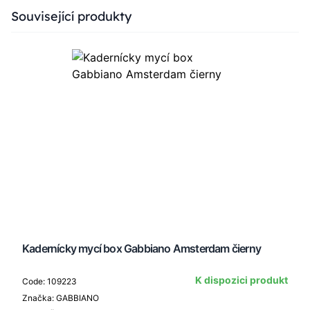
Press to skip carousel
Související produkty
Kadernícky mycí box Gabbiano Amsterdam čierny
K dispozici produkt
Code: 109223
Značka: GABBIANO