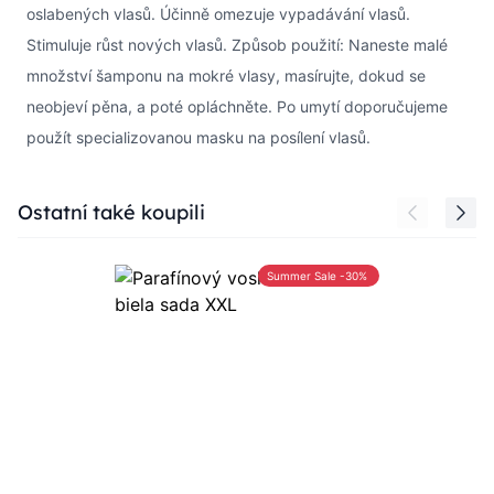
oslabených vlasů. Účinně omezuje vypadávání vlasů.
Stimuluje růst nových vlasů. Způsob použití: Naneste malé
množství šamponu na mokré vlasy, masírujte, dokud se
neobjeví pěna, a poté opláchněte. Po umytí doporučujeme
použít specializovanou masku na posílení vlasů.
Press to skip carousel
Ostatní také koupili
Summer Sale -30%