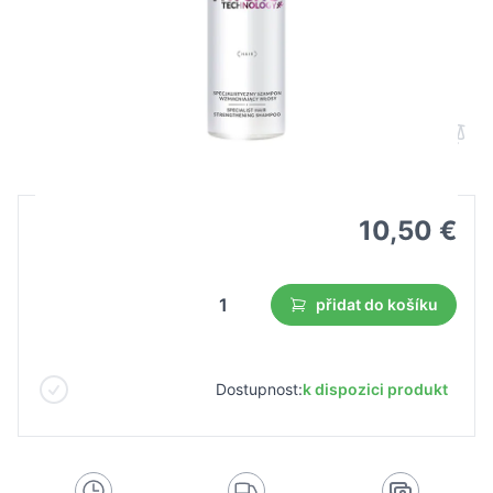
Farmona trycho technology specialist
šampon na posílení vlasů 250 ml
B2B cena
Maloobchodní cena
10,50 €
přidat do košíku
Dostupnost:
k dispozici produkt