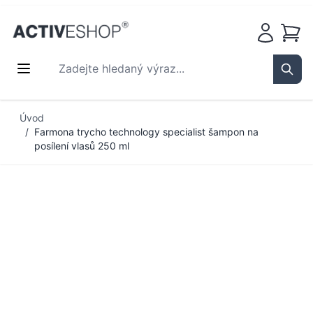
Košík
Zadejte hledaný výraz...
Sear
Přejít na obsah
Úvod
/
Farmona trycho technology specialist šampon na
posílení vlasů 250 ml