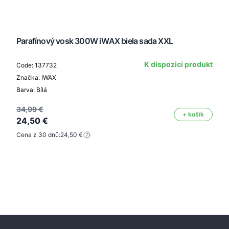
Parafínový vosk 300W iWAX biela sada XXL
K dispozici produkt
Code: 137732
Značka: IWAX
Barva: Bílá
34,99 €
+ košík
24,50 €
Cena z 30 dnů:
24,50 €