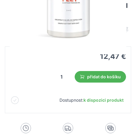
Farmona smooth feet grapefruitová sůl
do koupele 1250 g
B2B cena
Maloobchodní cena
12,47 €
přidat do košíku
Dostupnost:
k dispozici produkt