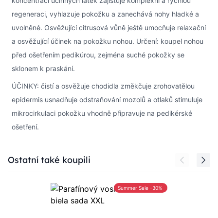
koncentraci účinných látek zajišťuje komplexní a rychlou
regeneraci, vyhlazuje pokožku a zanechává nohy hladké a
uvolněné. Osvěžující citrusová vůně ještě umocňuje relaxační
a osvěžující účinek na pokožku nohou. Určení: koupel nohou
před ošetřením pedikúrou, zejména suché pokožky se
sklonem k praskání.
ÚČINKY: čistí a osvěžuje chodidla změkčuje zrohovatělou
epidermis usnadňuje odstraňování mozolů a otlaků stimuluje
mikrocirkulaci pokožku vhodně připravuje na pedikérské
ošetření.
Press to skip carousel
Ostatní také koupili
Summer Sale -30%