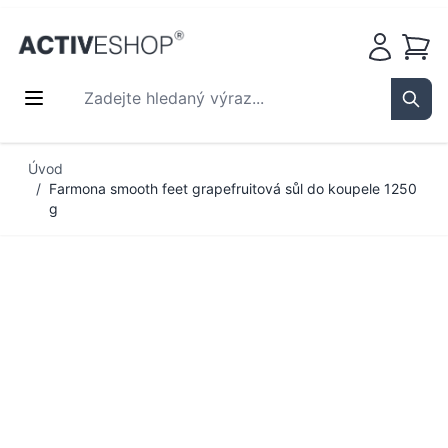
Košík
Zadejte hledaný výraz...
Sear
Přejít na obsah
Úvod
/
Farmona smooth feet grapefruitová sůl do koupele 1250
g