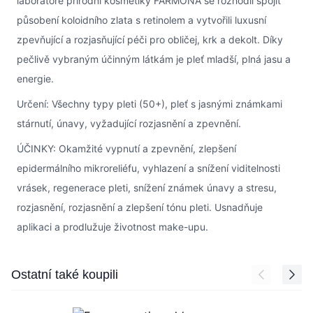
laboratoře přírodní kosmetiky FARMONA se rozhodli spojit
působení koloidního zlata s retinolem a vytvořili luxusní
zpevňující a rozjasňující péči pro obličej, krk a dekolt. Díky
pečlivě vybraným účinným látkám je pleť mladší, plná jasu a
energie.
Určení: Všechny typy pleti (50+), pleť s jasnými známkami
stárnutí, únavy, vyžadující rozjasnění a zpevnění.
ÚČINKY: Okamžité vypnutí a zpevnění, zlepšení
epidermálního mikroreliéfu, vyhlazení a snížení viditelnosti
vrásek, regenerace pleti, snížení známek únavy a stresu,
rozjasnění, rozjasnění a zlepšení tónu pleti. Usnadňuje
aplikaci a prodlužuje životnost make-upu.
Press to skip carousel
Ostatní také koupili