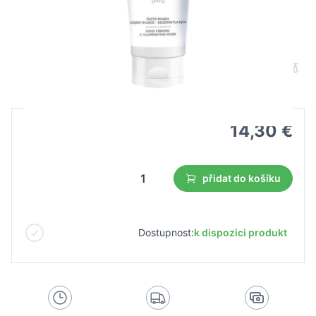
Farmona retin gold zpevňující a
rozjasňující maska 200 ml
B2B cena
Maloobchodní cena
14,30 €
přidat do košíku
Dostupnost:
k dispozici produkt