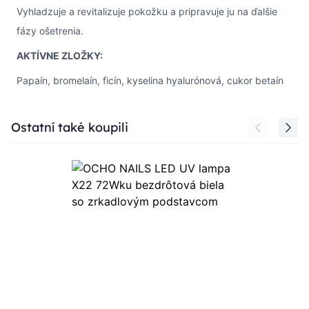
Vyhladzuje a revitalizuje pokožku a pripravuje ju na ďalšie
fázy ošetrenia.
AKTÍVNE ZLOŽKY:
Papaín, bromelaín, ficín, kyselina hyalurónová, cukor betaín
Press to skip carousel
Ostatní také koupili