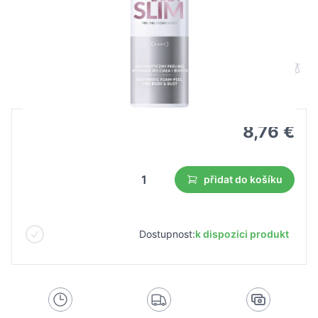
Farmona Enzymatický peeling v pene
na telo a poprsie 200 ml
B2B cena
Maloobchodní cena
8,76 €
přidat do košíku
Dostupnost:
k dispozici produkt