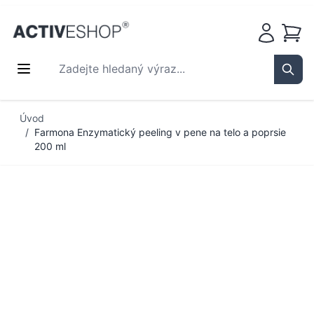
Košík
Zadejte hledaný výraz...
Sear
Přejít na obsah
Úvod
/
Farmona Enzymatický peeling v pene na telo a poprsie
200 ml