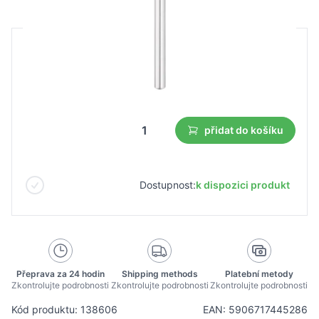
B2B cena
Maloobchodní cena
16,35 €
11,44 €
Nejnižší cena z 30 dnů před slevou:
11,44 €
přidat do košíku
Dostupnost:
k dispozici produkt
Přeprava za 24 hodin
Shipping methods
Platební metody
Zkontrolujte podrobnosti
Zkontrolujte podrobnosti
Zkontrolujte podrobnosti
Kód produktu: 138606
EAN: 5906717445286