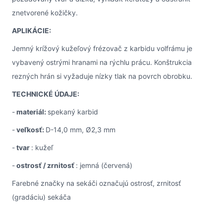
znetvorené kožičky.
APLIKÁCIE:
Jemný krížový kužeľový frézovač z karbidu volfrámu je
vybavený ostrými hranami na rýchlu prácu. Konštrukcia
rezných hrán si vyžaduje nízky tlak na povrch obrobku.
TECHNICKÉ ÚDAJE:
-
materiál:
spekaný karbid
-
veľkosť:
D-14,0 mm, Ø2,3 mm
-
tvar
: kužeľ
-
ostrosť / zrnitosť
: jemná (červená)
Farebné značky na sekáči označujú ostrosť, zrnitosť
(gradáciu) sekáča