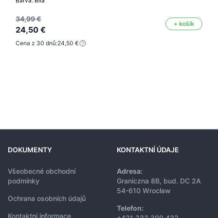
Barva: Bílá
34,99 €
+ košík
24,50 €
Cena z 30 dnů:
24,50 €
DOKUMENTY
KONTAKTNÍ ÚDAJE
Všeobecné obchodní
Adresa:
podmínky
Graniczna 8B, bud. DC 2A
54-610 Wrocław
Ochrana osobních údajů
Telefon:
Kontaktní informace
+421 233 300 432