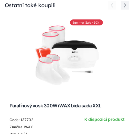
Press to skip carousel
Ostatní také koupili
Summer Sale -30%
Parafínový vosk 300W iWAX biela sada XXL
K dispozici produkt
Code: 137732
Značka: IWAX