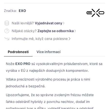
Značka:
EXO
Našli levnější?
Vyjednávat ceny
Nějaké otázky?
Zeptejte se odborníka
Informujte mě, když cena poklesne
Podrobnosti
Více informací
Nože
EXO PRO
sú vysokokvalitným príslušenstvom, ktoré sa
vyrába v EÚ z najlepších dostupných komponentov.
Vďaka precíznosti výrobného procesu je práca s nimi
jednoduchá a bezpečná.
Upozorňujeme, že so správne zvoleným frézou môžete
ľahko odstrániť hybridy z povrchu nechtov, dodať im
požadovaný tvar a dĺžku, vyhladiť keratózy a odstrániť