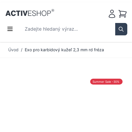
Košík
Zadejte hledaný výraz...
Sear
Přejít na obsah
Úvod
/
Exo pro karbidový kužeľ 2,3 mm rd fréza
Summer Sale -30%