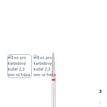
Exo pro karbidový kužeľ 2,3 mm rd fréza