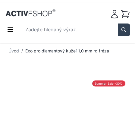
Košík
Zadejte hledaný výraz...
Sear
Přejít na obsah
Úvod
/
Exo pro diamantový kužeľ 1,0 mm rd fréza
Summer Sale -30%