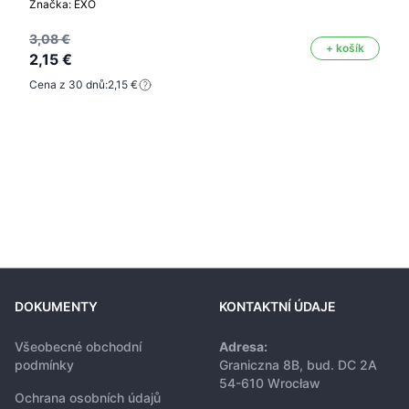
Značka: EXO
3,08 €
+ košík
2,15 €
Cena z 30 dnů:
2,15 €
DOKUMENTY
KONTAKTNÍ ÚDAJE
Všeobecné obchodní
Adresa:
podmínky
Graniczna 8B, bud. DC 2A
54-610 Wrocław
Ochrana osobních údajů