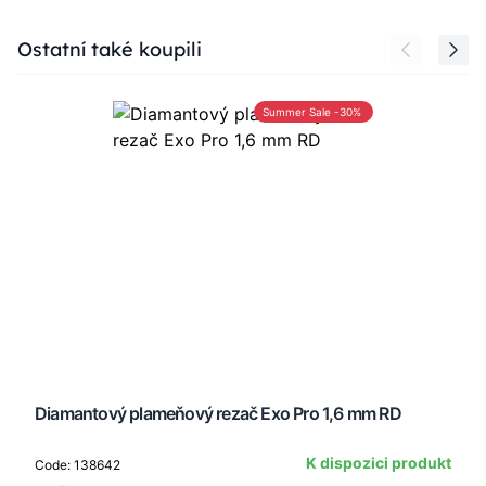
Press to skip carousel
Ostatní také koupili
Summer Sale -30%
Diamantový plameňový rezač Exo Pro 1,6 mm RD
K dispozici produkt
Code: 138642