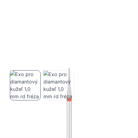
Exo pro diamantový kužeľ 1,0 mm rd
fréza