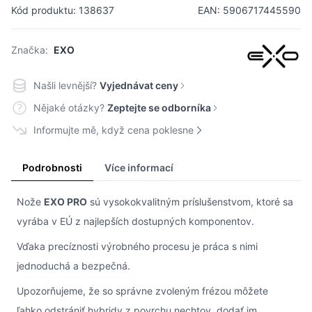
Kód produktu: 138637
EAN: 5906717445590
Značka:
EXO
Našli levnější?
Vyjednávat ceny
Nějaké otázky?
Zeptejte se odborníka
Informujte mě, když cena poklesne
Podrobnosti
Více informací
Nože
EXO PRO
sú vysokokvalitným príslušenstvom, ktoré sa
vyrába v EÚ z najlepších dostupných komponentov.
Vďaka precíznosti výrobného procesu je práca s nimi
jednoduchá a bezpečná.
Upozorňujeme, že so správne zvoleným frézou môžete
ľahko odstrániť hybridy z povrchu nechtov, dodať im