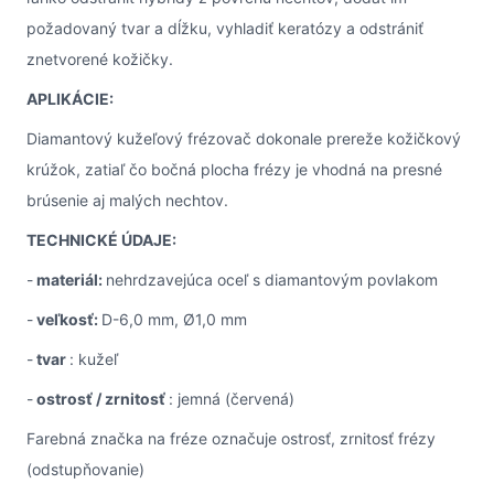
požadovaný tvar a dĺžku, vyhladiť keratózy a odstrániť
znetvorené kožičky.
APLIKÁCIE:
Diamantový kužeľový frézovač dokonale prereže kožičkový
krúžok, zatiaľ čo bočná plocha frézy je vhodná na presné
brúsenie aj malých nechtov.
TECHNICKÉ ÚDAJE:
-
materiál:
nehrdzavejúca oceľ s diamantovým povlakom
-
veľkosť:
D-6,0 mm, Ø1,0 mm
-
tvar
: kužeľ
-
ostrosť / zrnitosť
: jemná (červená)
Farebná značka na fréze označuje ostrosť, zrnitosť frézy
(odstupňovanie)