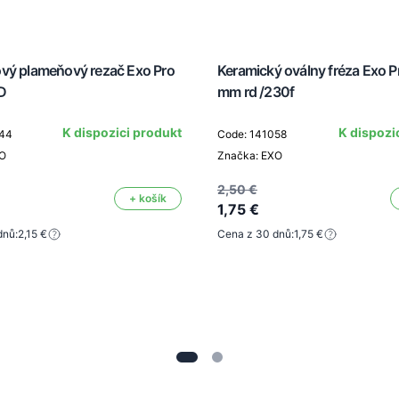
vý plameňový rezač Exo Pro
Keramický oválny fréza Exo P
D
mm rd /230f
K dispozici produkt
K dispozi
644
Code: 141058
XO
Značka: EXO
2,50 €
+ košík
1,75 €
dnů:
2,15 €
Cena z 30 dnů:
1,75 €