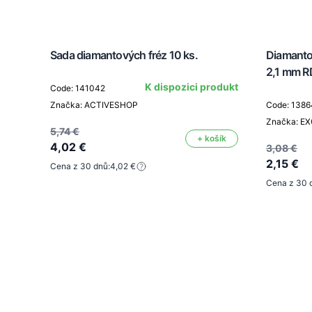
Sada diamantových fréz 10 ks.
Diamanto
2,1 mm R
K dispozici produkt
Code: 141042
Značka: ACTIVESHOP
Code: 138
Značka: E
5,74 €
+ košík
4,02 €
3,08 €
2,15 €
Cena z 30 dnů:
4,02 €
Cena z 30 