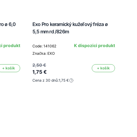
ro ø 6,0
Exo Pro keramický kužeľový fréza ø
5,5 mm rd /826m
Exo 
ci produkt
K dispozici produkt
Code: 141062
mm 
Značka: EXO
Code
2,50 €
+ košík
+ košík
1,75 €
Znač
Cena z 30 dnů:
1,75 €
2,50
1,75
Cena 