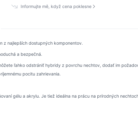
Informujte mě, když cena poklesne
m z najlepších dostupných komponentov.
dnoduchá a bezpečná.
môžete ľahko odstrániť hybridy z povrchu nechtov, dodať im požadov
ríjemnému pocitu zahrievania.
ňovaní gélu a akrylu. Je tiež ideálna na prácu na prírodných necht