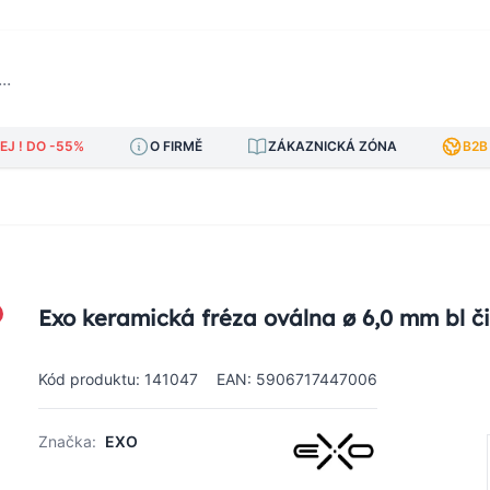
J ! DO -55%
O FIRMĚ
ZÁKAZNICKÁ ZÓNA
B2B
Exo keramická fréza oválna ø 6,0 mm bl č
Kód produktu: 141047
EAN: 5906717447006
Značka:
EXO