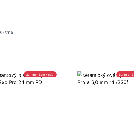
u) tŕňa
Summer Sale -30%
Summer S