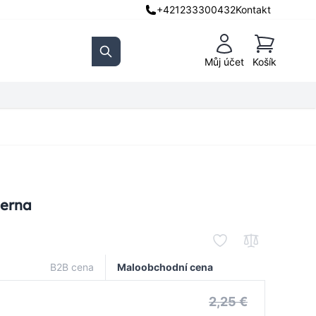
+421233300432
Kontakt
Košík
Můj účet
Košík
Search
ierna
B2B cena
Maloobchodní cena
2,25 €