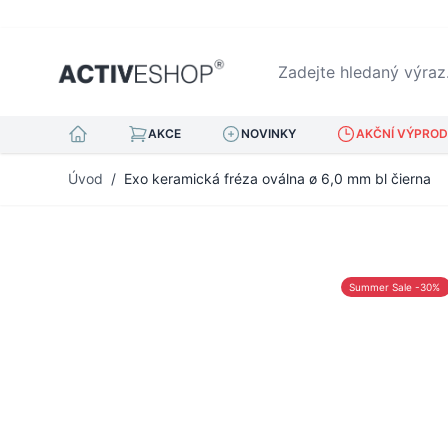
Zadejte hledaný výraz...
AKCE
NOVINKY
AKČNÍ VÝPRODE
Přejít na obsah
Úvod
/
Exo keramická fréza oválna ø 6,0 mm bl čierna
Summer Sale -30%