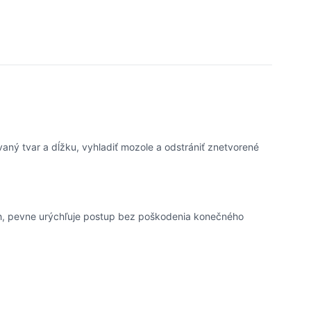
aný tvar a dĺžku, vyhladiť mozole a odstrániť znetvorené
och, pevne urýchľuje postup bez poškodenia konečného