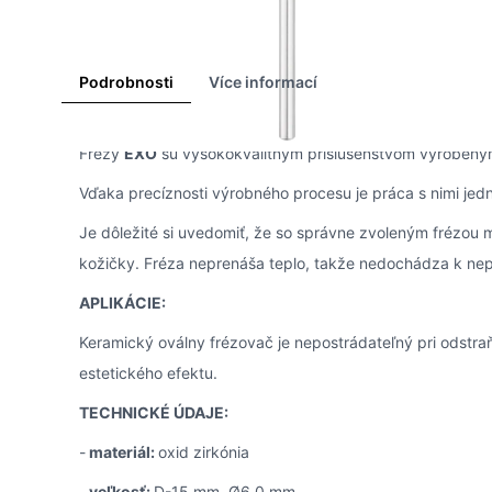
Podrobnosti
Více informací
Frézy
EXO
sú vysokokvalitným príslušenstvom vyrobený
Vďaka precíznosti výrobného procesu je práca s nimi je
Je dôležité si uvedomiť, že so správne zvoleným frézou 
kožičky. Fréza neprenáša teplo, takže nedochádza k nep
APLIKÁCIE:
Keramický oválny frézovač je nepostrádateľný pri odstra
estetického efektu.
TECHNICKÉ ÚDAJE:
-
materiál:
oxid zirkónia
-
veľkosť:
D-15 mm, Ø6,0 mm