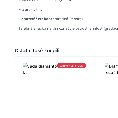
-
tvar
: oválny
-
ostrosť / zrnitosť
: stredná (modrá)
farebná značka na tŕni označuje ostrosť, zrnitosť (gradáci
Press to skip carousel
Ostatní také koupili
Summer Sale -30%