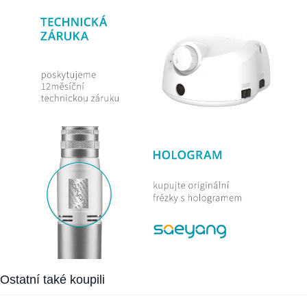
Press to skip carousel
Ostatní také koupili