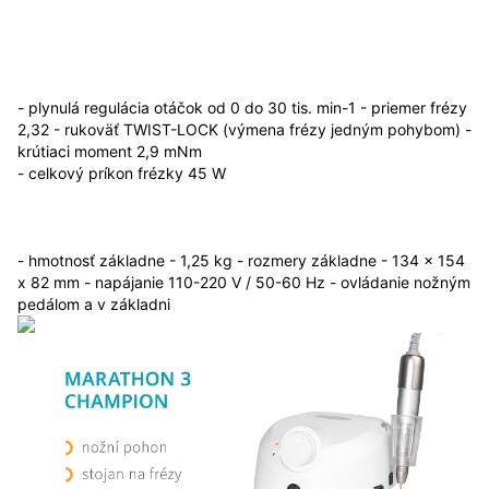
- plynulá regulácia otáčok od 0 do 30 tis. min-1 - priemer frézy
2,32 - rukoväť TWIST-LOCK (výmena frézy jedným pohybom) -
krútiaci moment 2,9 mNm
- celkový príkon frézky 45 W
- hmotnosť základne - 1,25 kg - rozmery základne - 134 x 154
x 82 mm - napájanie 110-220 V / 50-60 Hz - ovládanie nožným
pedálom a v základni