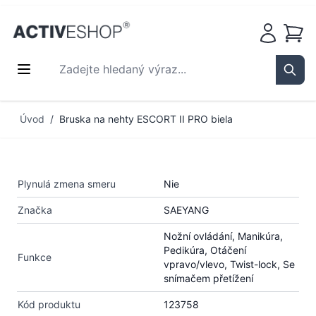
Košík
Zadejte hledaný výraz...
Sear
Přejít na obsah
Úvod
/
Bruska na nehty ESCORT II PRO biela
Plynulá zmena smeru
Nie
Značka
SAEYANG
Nožní ovládání, Manikúra,
Pedikúra, Otáčení
Funkce
vpravo/vlevo, Twist-lock, Se
snímačem přetížení
Kód produktu
123758