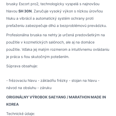
brusky Escort pro2, technologicky vyspelá s najnovšou
hlavou
SH 30N
. Zaručuje vysoký výkon s nízkou úrovňou
hluku a vibrácií a automatický systém ochrany proti
preťaženiu zabezpečuje dlhú a bezproblémovú prevádzku.
Profesionálna bruska na nehty je určená predovšetkým na
použitie v kozmetických salónoch, ale aj na domáce
použitie. Vďaka jej malým rozmerom a intuitívnemu ovládaniu
je práca s ňou skutočným potešením.
Súprava obsahuje:
- frézovaciu hlavu - základňu frézky - stojan na hlavu -
návod na obsluhu - záruku
ORIGINÁLNY VÝROBOK SAEYANG / MARATHON MADE IN
KOREA
Technické údaje: