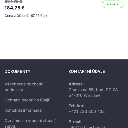
204,75 €
+ košík
184,75 €
Cena z 30 dnů:
167,26 €
DOKUMENTY
KONTAKTNÍ ÚDAJE
Všeobecné obchodní
Adresa:
podmínky
Graniczna 8B, bud. DC 2A
54-610 Wrocław
Ochrana osobních údajů
Telefon:
Kontaktní informace
+421 233 300 432
Oznámení o vrácení zboží /
E-mail:
servis
info@activeshop.sk