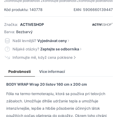
Zkontrolujte podrobnosti
Zkontrolujte podrobnosti
Zkontrolujte podrobnosti
Kód produktu: 140778
EAN: 5906660139447
Značka:
ACTIVESHOP
Barva:
Bezbarvý
Našli levnější?
Vyjednávat ceny
Nějaké otázky?
Zeptejte se odborníka
Informujte mě, když cena poklesne
Podrobnosti
Více informací
BODY WRAP Wrap 20 listov 160 cm x 200 cm
Fólia na termo-termoterapiu, ktorá sa používa pri telových
zábaloch. Umožňuje dlhšie udržanie tepla a umožňuje
intenzívnejšie, lepšie a hlbšie pôsobenie účinných látok
použitých počas ošetrenia do pokožky. Okrem toho chráni