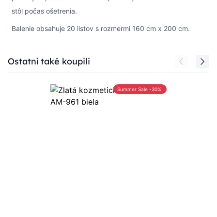
stôl počas ošetrenia.
Balenie obsahuje 20 listov s rozmermi 160 cm x 200 cm.
Press to skip carousel
Ostatní také koupili
Summer Sale -30%