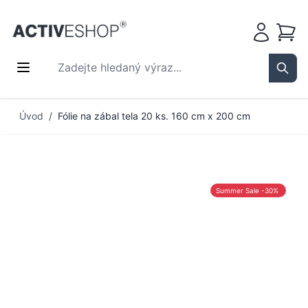
Košík
Zadejte hledaný výraz...
Sear
Přejít na obsah
Úvod
/
Fólie na zábal tela 20 ks. 160 cm x 200 cm
Summer Sale -30%