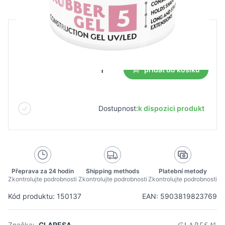
B2B cena
Maloobchodní cena
22,47 €
přidat do košíku
Dostupnost:
k dispozici produkt
Přeprava za 24 hodin
Shipping methods
Platební metody
Zkontrolujte podrobnosti
Zkontrolujte podrobnosti
Zkontrolujte podrobnosti
Kód produktu: 150137
EAN: 5903819823769
Značka:
CLARESA