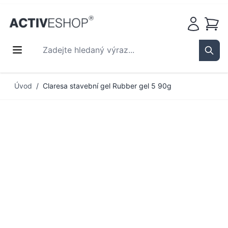
Košík
Zadejte hledaný výraz...
Sear
Přejít na obsah
Úvod
/
Claresa stavební gel Rubber gel 5 90g