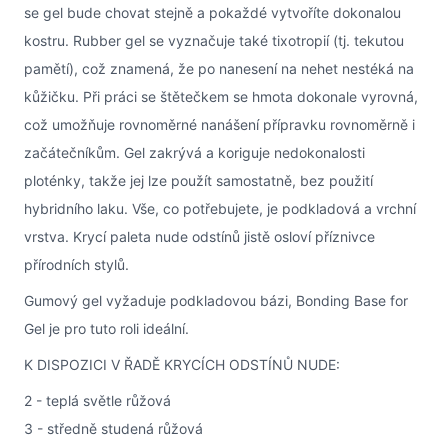
se gel bude chovat stejně a pokaždé vytvoříte dokonalou
kostru. Rubber gel se vyznačuje také tixotropií (tj. tekutou
pamětí), což znamená, že po nanesení na nehet nestéká na
kůžičku. Při práci se štětečkem se hmota dokonale vyrovná,
což umožňuje rovnoměrné nanášení přípravku rovnoměrně i
začátečníkům. Gel zakrývá a koriguje nedokonalosti
ploténky, takže jej lze použít samostatně, bez použití
hybridního laku. Vše, co potřebujete, je podkladová a vrchní
vrstva. Krycí paleta nude odstínů jistě osloví příznivce
přírodních stylů.
Gumový gel vyžaduje podkladovou bázi, Bonding Base for
Gel je pro tuto roli ideální.
K DISPOZICI V ŘADĚ KRYCÍCH ODSTÍNŮ NUDE:
2 - teplá světle růžová
3 - středně studená růžová