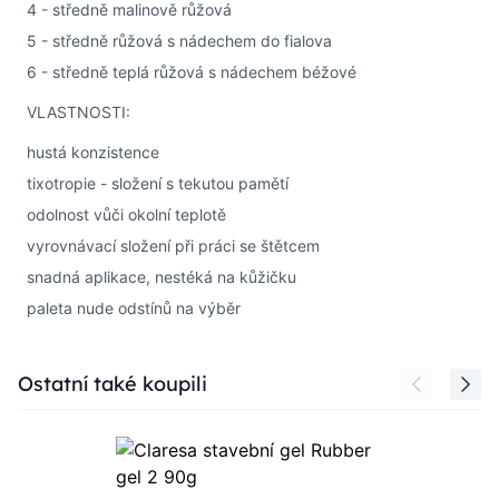
4 - středně malinově růžová
5 - středně růžová s nádechem do fialova
6 - středně teplá růžová s nádechem béžové
VLASTNOSTI:
hustá konzistence
tixotropie - složení s tekutou pamětí
odolnost vůči okolní teplotě
vyrovnávací složení při práci se štětcem
snadná aplikace, nestéká na kůžičku
paleta nude odstínů na výběr
Press to skip carousel
Ostatní také koupili