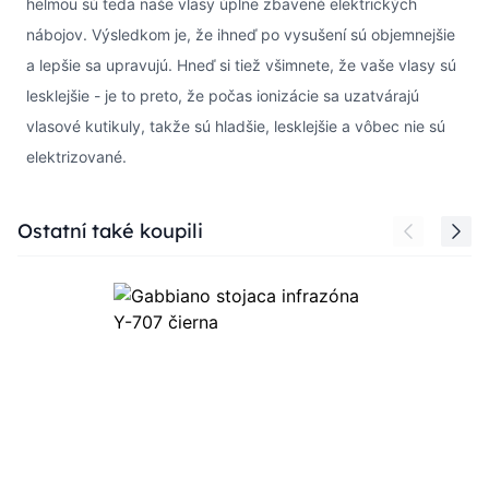
helmou sú teda naše vlasy úplne zbavené elektrických
nábojov. Výsledkom je, že ihneď po vysušení sú objemnejšie
a lepšie sa upravujú. Hneď si tiež všimnete, že vaše vlasy sú
lesklejšie - je to preto, že počas ionizácie sa uzatvárajú
vlasové kutikuly, takže sú hladšie, lesklejšie a vôbec nie sú
elektrizované.
Press to skip carousel
Ostatní také koupili