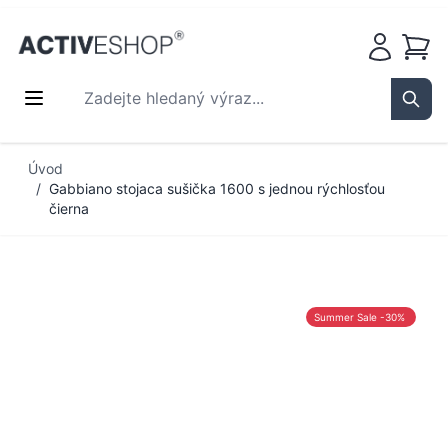
Košík
Zadejte hledaný výraz...
Sear
Přejít na obsah
Úvod
/
Gabbiano stojaca sušička 1600 s jednou rýchlosťou
čierna
Summer Sale -30%