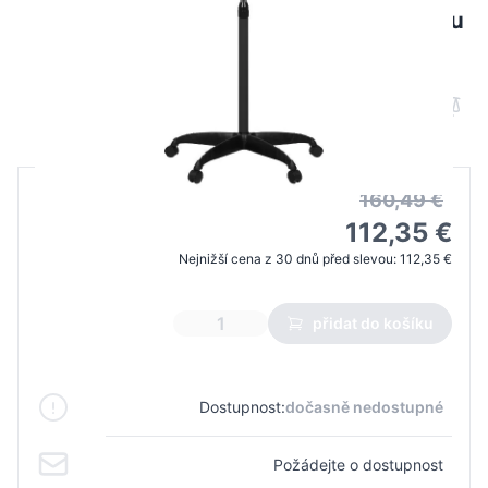
Gabbiano stojaca sušička 1600 s jednou
rýchlosťou čierna
B2B cena
Maloobchodní cena
160,49 €
112,35 €
Nejnižší cena z 30 dnů před slevou:
112,35 €
přidat do košíku
Dostupnost:
dočasně nedostupné
Požádejte o dostupnost