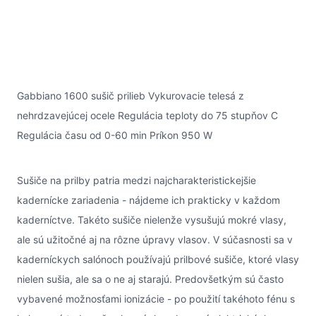
Gabbiano 1600 sušič prilieb Vykurovacie telesá z
nehrdzavejúcej ocele Regulácia teploty do 75 stupňov C
Regulácia času od 0-60 min Príkon 950 W
Sušiče na prilby patria medzi najcharakteristickejšie
kadernícke zariadenia - nájdeme ich prakticky v každom
kaderníctve. Takéto sušiče nielenže vysušujú mokré vlasy,
ale sú užitočné aj na rôzne úpravy vlasov. V súčasnosti sa v
kaderníckych salónoch používajú prilbové sušiče, ktoré vlasy
nielen sušia, ale sa o ne aj starajú. Predovšetkým sú často
vybavené možnosťami ionizácie - po použití takéhoto fénu s