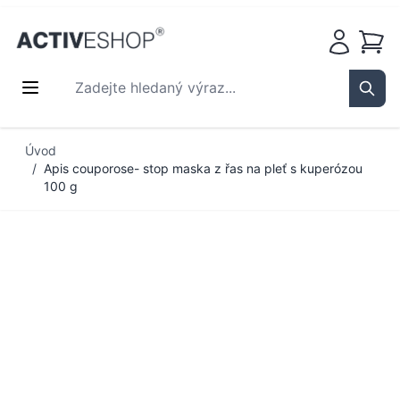
Košík
Zadejte hledaný výraz...
Sear
Přejít na obsah
Úvod
/
Apis couporose- stop maska z řas na pleť s kuperózou
100 g