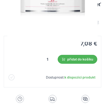
Apis couporose- stop maska z řas na pleť
s kuperózou 100 g
B2B cena
Maloobchodní cena
7,08 €
přidat do košíku
Dostupnost:
k dispozici produkt