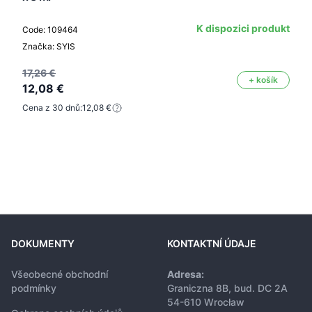
K dispozici produkt
Code: 109464
Značka: SYIS
17,26 €
+ košík
12,08 €
Cena z 30 dnů:
12,08 €
DOKUMENTY
KONTAKTNÍ ÚDAJE
Všeobecné obchodní
Adresa:
podmínky
Graniczna 8B, bud. DC 2A
54-610 Wrocław