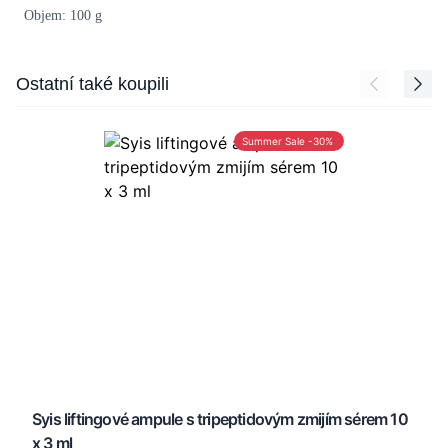
Objem: 100 g
Press to skip carousel
Ostatní také koupili
Summer Sale -30%
Syis liftingové ampule s tripeptidovým zmijím sérem 10
x 3 ml